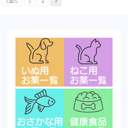
« 前へ
1
2
3