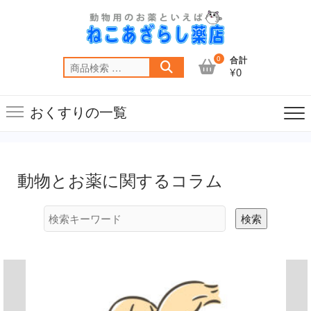
Skip
to
content
0
合計
検
¥0
索
対
おくすりの一覧
象:
動物とお薬に関するコラム
検索