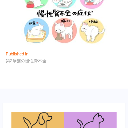
投
Published in
第2章猫の慢性腎不全
稿
ナ
ビ
ゲ
ー
シ
ョ
ン