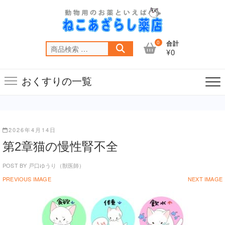
Skip
to
content
0
合計
検
¥0
索
対
おくすりの一覧
象:
2026年4月14日
第2章猫の慢性腎不全
POST BY
戸口ゆうり（獣医師）
PREVIOUS IMAGE
NEXT IMAGE