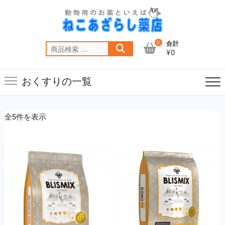
Skip
to
content
0
合計
検
¥0
索
対
おくすりの一覧
象:
全5件を表示