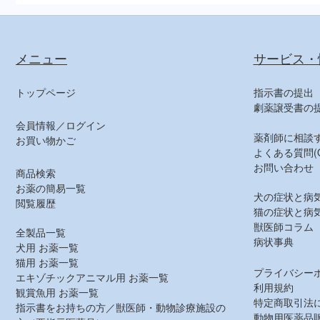
メニュー
サービス・
トップページ
指示書の提出
劇薬譲受書の
会員情報／ログイン
薬剤師に相談
お買い物かご
よくある質問(Q
お問い合わせ
商品検索
お薬の簡易一覧
犬の症状と病
閲覧履歴
猫の症状と病
獣医師コラム
全製品一覧
病状事典
犬用 お薬一覧
猫用 お薬一覧
プライバシー
エキゾチックアニマル用 お薬一覧
利用規約
観賞魚用 お薬一覧
特定商取引法
指示書をお持ちの方／獣医師・動物診療施設の
動物用医薬品