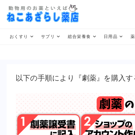
Skip
to
content
おくすり
サプリ
総合栄養食
日用品
以下の手順により『劇薬』を購入す