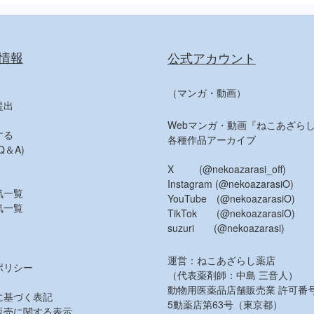
情報
公式アカウント
（マンガ・動画）
提出
Webマンガ・動画『ねこあざらし
する
各種作品アーカイブ
＆A)
X (@nekoazarasi_off)
Instagram (@nekoazarasiO)
気一覧
YouTube (@nekoazarasiO)
気一覧
TikTok (@nekoazarasiO)
suzuri (@nekoazarasi)
運営：ねこあざらし薬店
ポリシー
（代表薬剤師：中島 三音人）
動物用医薬品店舗販売業 許可番
に基づく表記
5動薬店第63号（東京都）
販売に関する表示