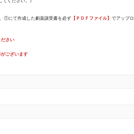
してください。）
、①にて作成した劇薬譲受書を必ず
【ＰＤＦファイル】
でアップロ
ください
事がございます