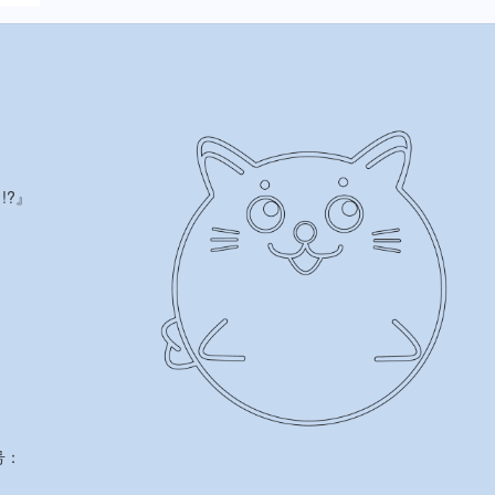
!?』
号：