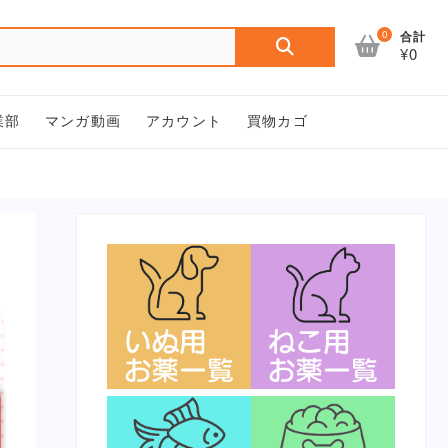
検
0
合計
¥0
索
対
象:
業部
マンガ動画
アカウント
買物カゴ