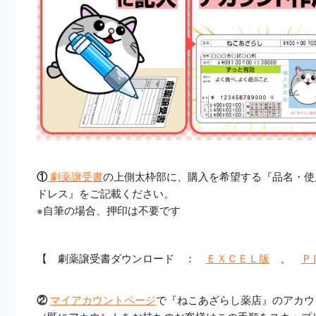
①
劇薬譲受書
の上側太枠部に、購入を希望する『品名・使
ドレス』をご記載ください。
※自筆の場合、押印は不要です
【 劇薬譲受書ダウンロード ：
ＥＸＣＥＬ版
、
Ｐ
②
マイアカウントページ
で『ねこあざらし薬店』のアカウ