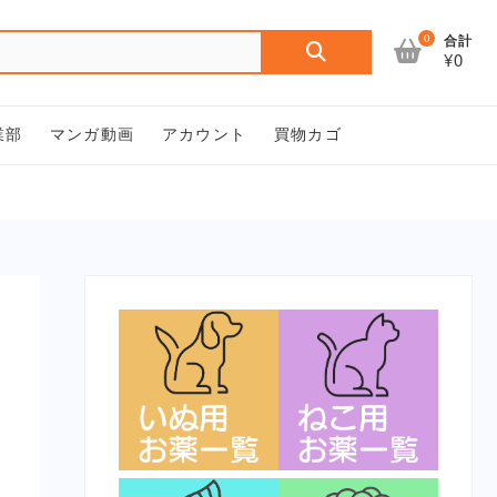
検
0
合計
¥0
索
対
象:
業部
マンガ動画
アカウント
買物カゴ