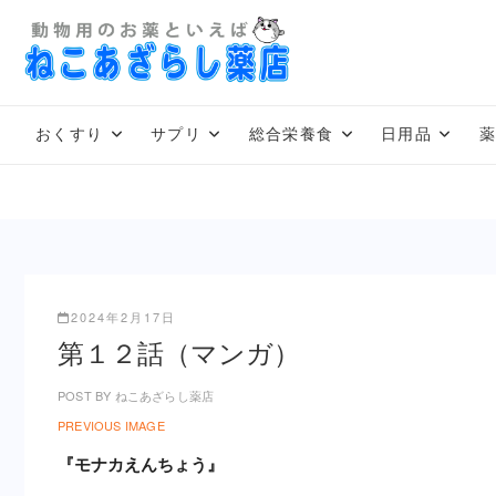
Skip
to
content
おくすり
サプリ
総合栄養食
日用品
2024年2月17日
第１２話（マンガ）
POST BY
ねこあざらし薬店
PREVIOUS IMAGE
『モナカえんちょう』