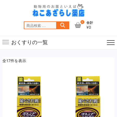
Skip
to
content
0
合計
検
¥0
索
対
おくすりの一覧
象:
全17件を表示