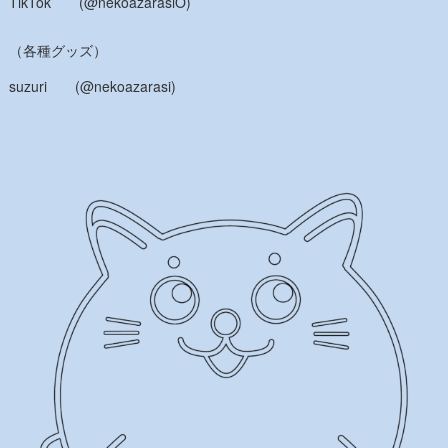
TikTok (@nekoazarasiO)
（各種グッズ）
suzuri (@nekoazarasi)