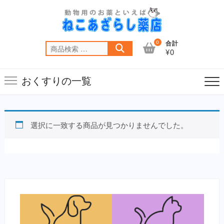
Skip
to
content
0
合計
検
¥0
索
対
おくすりの一覧
象:
選択に一致する商品が見つかりませんでした。