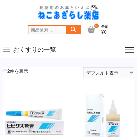
Skip
to
content
0
合計
検
¥0
索
対
おくすりの一覧
象:
全2件を表示