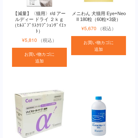
【減量】〈猫用〉r/d アー
メニわん 犬猫用 Eye+Neo
ルディー ドライ ２ｋｇ
II 180粒（60粒×3袋）
（ﾋﾙｽﾞﾌﾟﾘｽｸﾘﾌﾟｼｮﾝﾀﾞｲｴｯ
¥
5,670
（税込）
ﾄ）
¥
5,810
（税込）
お買い物カゴに
追加
お買い物カゴに
追加