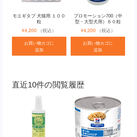
モエギタブ 犬猫用 １００
プロモーション700（中
粒
型・大型犬用）６０粒
¥
4,200
¥
4,200
（税込）
（税込）
お買い物カゴに
お買い物カゴに
追加
追加
直近10件の閲覧履歴