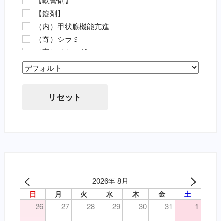
【軟膏剤】
抗菌剤・抗生物質（要・猫）
【錠剤】
ノミ・ダニ駆除薬（要・犬）
（内）甲状腺機能亢進
ノミ・ダニ駆除薬（要・猫）
（寄）シラミ
フィラリア（要・犬）
（寄）ノミ・ダニ
フィラリア（要・猫）
（寄）フィラリア
虫下し・寄生虫駆除（要・犬）
Sort Products
（寄）回虫
虫下し・寄生虫駆除（要・猫）
（寄）条虫
胃腸薬・消化器用（要・犬）
リセット
（寄）蚊
目薬・眼軟膏（要・犬）
（寄）鉤虫
耳の薬・点耳薬（要・犬）
（寄）鞭虫
外傷・皮膚の薬（要・犬）
（皮）アトピー性皮膚炎
外傷・皮膚の薬（要・猫）
（皮）アレルギー性皮膚炎
心臓病の薬（要・犬）
（皮）マラセチア皮膚炎
腎臓関連の薬（要・猫）
（皮）外傷
2026年 8月
泌尿器の薬（要・犬）
（皮）洗浄・殺菌消毒
日
月
火
水
木
金
土
吐き気止め（要・犬）
（皮）湿疹
26
27
28
29
30
31
1
変形性関節症・関節炎（要・犬）
（皮）皮膚炎
変形性関節症・関節炎（要・猫）