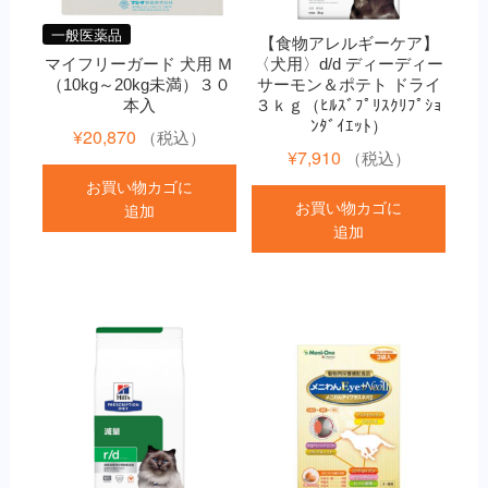
一般医薬品
【食物アレルギーケア】
マイフリーガード 犬用 Ｍ
〈犬用〉d/d ディーディー
（10kg～20kg未満）３０
サーモン＆ポテト ドライ
本入
３ｋｇ（ﾋﾙｽﾞﾌﾟﾘｽｸﾘﾌﾟｼｮ
ﾝﾀﾞｲｴｯﾄ）
¥
20,870
（税込）
¥
7,910
（税込）
お買い物カゴに
お買い物カゴに
追加
追加