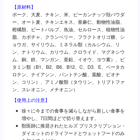
【原材料】
ポーク、大麦、チキン、米、ピーカンナッツ殻パウダ
ー、オート麦、チキンエキス、亜麻仁、動物性油脂、
柑橘類、ビートパルプ、魚油、セルロース、植物性油
脂、カボチャ、クランベリー、フラクトオリゴ糖、シ
ョウガ、サイリウム、ミネラル類（カルシウム、リ
ン、ナトリウム、カリウム、クロライド、マグネシウ
ム、銅、鉄、マンガン、亜鉛、イオウ、ヨウ素）、ビ
タミン類（B1、B2、B6、B12、C、D3、E、ベータカ
ロテン、ナイアシン、パントテン酸、葉酸、ビオチ
ン、コリン）、アミノ酸類（タウリン、トリプトファ
ン、スレオニン、メチオニン）
【使用上の注意】
徐々に今までの食事を減らしながら新しい食事を
増やし、7日間ほどで切り替えます。
獣医師に推奨されたヒルズ プリスクリプション・
ダイエットのドライフードとウェットフードのみ