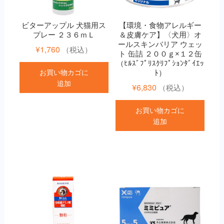
ビターアップル 犬猫用ス
【環境・食物アレルギー
プレー ２３６ｍＬ
＆皮膚ケア】〈犬用〉オ
ールスキンバリア ウェッ
¥
1,760
（税込）
ト 缶詰 ２００ｇ×１２缶
（ﾋﾙｽﾞﾌﾟﾘｽｸﾘﾌﾟｼｮﾝﾀﾞｲｴｯ
お買い物カゴに
ﾄ）
追加
¥
6,830
（税込）
お買い物カゴに
追加