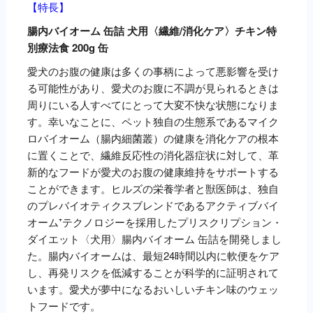
【特長】
腸内バイオーム 缶詰 犬用〈繊維/消化ケア〉チキン特
別療法食 200g 缶
愛犬のお腹の健康は多くの事柄によって悪影響を受け
る可能性があり、愛犬のお腹に不調が見られるときは
周りにいる人すべてにとって大変不快な状態になりま
す。幸いなことに、ペット独自の生態系であるマイク
ロバイオーム（腸内細菌叢）の健康を消化ケアの根本
に置くことで、繊維反応性の消化器症状に対して、革
新的なフードが愛犬のお腹の健康維持をサポートする
ことができます。ヒルズの栄養学者と獣医師は、独自
のプレバイオティクスブレンドであるアクティブバイ
オーム⁺テクノロジーを採用したプリスクリプション・
ダイエット〈犬用〉腸内バイオーム 缶詰を開発しまし
た。腸内バイオームは、最短24時間以内に軟便をケア
し、再発リスクを低減することが科学的に証明されて
います。愛犬が夢中になるおいしいチキン味のウェッ
トフードです。