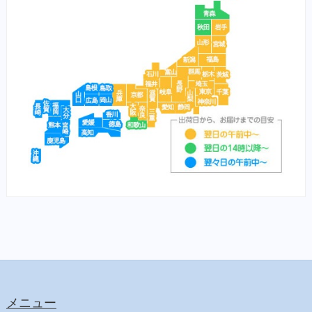
栄養食（魚）
メディカープマックス
勝鯉
富士桜
将軍
横綱
紅富士
赤富士
鯉用フード
【サプリ】
サプリメント（犬）
サプリメント（猫）
【食事療法食】
食事療法食（犬）
チューブ・ダイエット（犬）
ﾋﾙｽﾞ ﾌﾟﾘｽｸﾘﾌﾟｼｮﾝ・ﾀﾞｲｴｯﾄ（犬）
メニュー
食事療法食（猫）