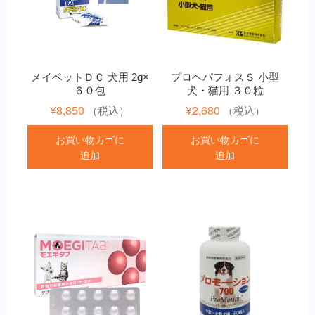
メイベットＤＣ 犬用 2g×
プロヘパフォスＳ 小型
６０包
犬・猫用 ３０粒
¥
8,850
¥
2,680
（税込）
（税込）
お買い物カゴに
お買い物カゴに
追加
追加