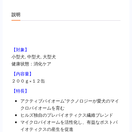
用〉
腸
説明
内
バ
イ
説明
オ
ー
【対象】
ム
小型犬, 中型犬, 大型犬
チ
健康状態：消化ケア
キ
ン
【内容量】
缶
２００ｇ×１２缶
詰
【特長】
200g×
アクティブバイオーム⁺テクノロジーが愛犬のマイ
１
クロバイオームを育む
２
ヒルズ独自のプレバイオティクス繊維ブレンド
缶
マイクロバイオームを活性化し、有益なポストバ
（ﾋ
イオティクスの産生を促進
ﾙ