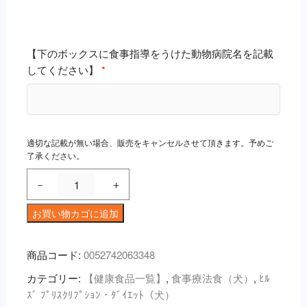
【下のボックスに食事指導をうけた動物病院名を記載
してください】
*
適切な記載が無い場合、販売をキャンセルさせて頂きます。予めご
了承ください。
【繊
－
＋
維
＆
お買い物カゴに追加
消
化
商品コード:
0052742063348
ケ
カテゴリー:
【健康食品一覧】
,
食事療法食（犬）
,
ﾋﾙ
ア】
ｽﾞ ﾌﾟﾘｽｸﾘﾌﾟｼｮﾝ・ﾀﾞｲｴｯﾄ（犬）
〈犬