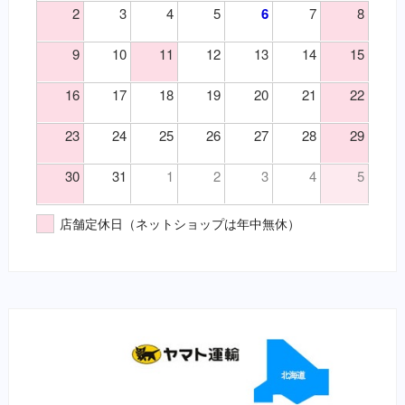
2
3
4
5
6
7
8
（目）乾性角結膜炎
風邪薬・鎮痛剤（要・犬）
（目）角膜炎
鎮静・精神安定・麻酔（要・犬）
9
10
11
12
13
14
15
（神）鎮痛
鎮静・精神安定・麻酔（要・猫）
（神）鎮静
代謝性用薬・ホルモン剤（要・犬）
16
17
18
19
20
21
22
（耳）外耳炎
代謝性用薬・ホルモン剤（要・猫）
23
24
25
26
27
28
29
（胃）嘔吐
医薬品その他（要・犬・猫）
（胃）消化不良
【総合栄養食】
30
31
1
2
3
4
5
（胃）食欲不振
栄養食（犬）
（腎）尿毒症
ブリスミックス（犬）
店舗定休日（ネットショップは年中無休）
（腎）腎不全
イティ iti（犬）
（腹）下痢
メディムース（犬）
（腹）腹痛
栄養食（猫）
（魚）ツリガネムシ病
ソリッドゴールド（猫）
（魚）水草ＮＧ
ブリスミックス（猫）
（魚）水草ＯＫ
イティ iti（猫）
（鼻）風邪
メディムース（猫）
栄養食（兎）