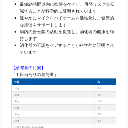
最短24時間以内に軟便をケアし、再発リスクを低
ｽﾞ
減することが科学的に証明されています
ﾌﾟ
速やかにマイクロバイオームを活性化し、健康的
ﾘ
な排便をサポートします
ｽ
腸内の善玉菌の活動を促進し、消化器の健康を維
ｸ
持します
ﾘ
消化器の不調をケアすることが科学的に証明され
ﾌﾟ
ています
ｼ
ｮ
ﾝ
【給与量の目安】
ﾀﾞ
『１日当たりの給与量』
ｲ
ｴ
ｯ
ﾄ）
個