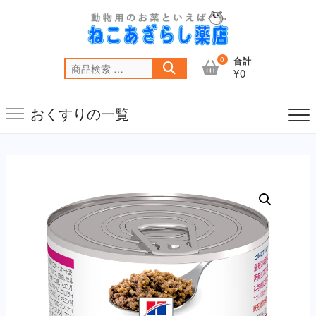
Skip
to
content
0
合計
検
¥0
索
対
おくすりの一覧
象: