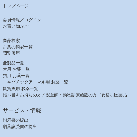
チューブ・ダイエット（猫）
トップページ
ﾋﾙｽﾞ ﾌﾟﾘｽｸﾘﾌﾟｼｮﾝ・ﾀﾞｲｴｯﾄ（猫）
会員情報／ログイン
【日用品】
お買い物かご
注射針・シリンジ
しつけ用品
商品検索
ヘアケア
お薬の簡易一覧
シャンプー（犬）
閲覧履歴
シャンプー（猫）
全製品一覧
スキンケア
犬用 お薬一覧
猫用 お薬一覧
耳ケア
エキゾチックアニマル用 お薬一覧
デンタルケア
観賞魚用 お薬一覧
その他フード
指示書をお持ちの方／獣医師・動物診療施設の方（要指示医薬品）
【農業部】
ビタミン・鉄
サービス・情報
寄生虫駆除
指示書の提出
消毒
劇薬譲受書の提出
飼料その他