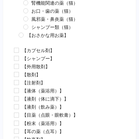
腎機能関連の薬（猫）
お口・歯の薬（猫）
風邪薬・鼻炎薬（猫）
シャンプー類（猫）
【おさかな用お薬】
エロモナス感染症対策（魚）
【カプセル剤】
カラムナリス病対策（魚）
【シャンプー】
水カビ病対策（魚）
【外用散剤】
白点病対策（魚）
【散剤】
イカリムシ・ウオジラミ（魚）
【注射剤】
ハダムシ駆除（魚）
【液体（薬浴用）】
類結節症（魚）
【液剤（体に滴下）】
麻酔（魚）
【液剤（飲み薬）】
外傷（魚）
【目薬（点眼・眼軟膏）】
害虫駆除（魚）
【粉末（薬浴用）】
【動物病院の薬（要指示医薬品）】
【耳の薬（点耳）】
抗菌剤・抗生物質（要・犬）