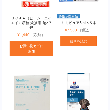
要指示医薬品
ＢＣＡＡ（ビーシーエイ
エイ）顆粒 犬猫用 4g×７
ミミピュア5mL×５本
包
¥
7,500
（税込）
¥
1,440
（税込）
続きを読む
お買い物カゴに
追加