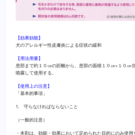
【
効果効能】
犬のアレルギー性皮膚炎による症状の緩和
【
用法用量】
患部まで約１０㎝の距離から、患部の面積１０㎝×１０㎝当たり
噴霧して使用する。
【使用上の注意】
「基本的事項」
1. 守らなければならないこと
（一般的注意）
・本剤は、効能・効果において定められた目的にのみ使用