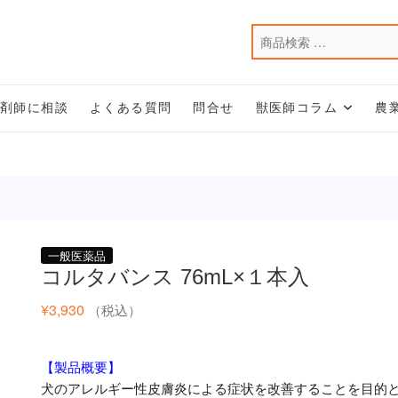
薬剤師に相談
よくある質問
問合せ
獣医師コラム
農
一般医薬品
コルタバンス 76mL×１本入
¥
3,930
（税込）
【製品概要】
犬のアレルギー性皮膚炎による症状を改善することを目的