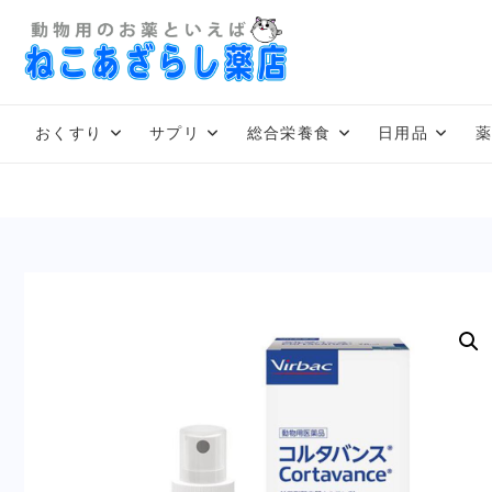
Skip
to
content
おくすり
サプリ
総合栄養食
日用品