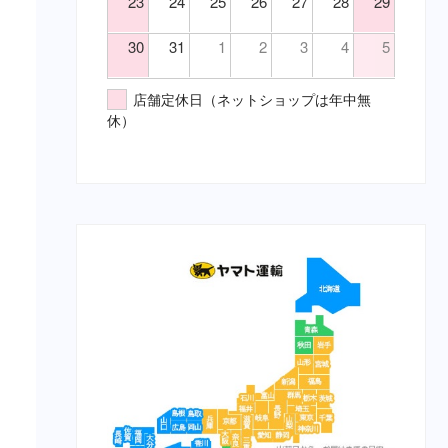
23
24
25
26
27
28
29
鎮静・精神安定・麻酔（要・
（胃）消化不良
猫）
（胃）食欲不振
30
31
1
2
3
4
5
代謝性用薬・ホルモン剤（要・
（腎）尿毒症
犬）
（腎）腎不全
店舗定休日（ネットショップは年中無
代謝性用薬・ホルモン剤（要・
（腹）下痢
休）
猫）
（腹）腹痛
医薬品その他（要・犬・猫）
（魚）ツリガネムシ病
【総合栄養食】
（魚）水草ＮＧ
栄養食（犬）
（魚）水草ＯＫ
ブリスミックス（犬）
（鼻）風邪
イティ iti（犬）
メディムース（犬）
栄養食（猫）
ソリッドゴールド（猫）
ブリスミックス（猫）
イティ iti（猫）
メディムース（猫）
栄養食（兎）