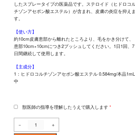
したスプレータイプの医薬品です。ステロイド（ヒドロコ
チゾンアセポン酸エステル）が含まれ、皮膚の炎症を抑え
す。
【使い方】
約10cm皮膚患部から離れたところより、毛をかき分けて、
患部10cm×10cmにつき2プッシュしてください。1日1回、7
日間継続して使用します。
【主成分】
1：ヒドロコルチゾンアセポン酸エステル 0.584mg/本品1mL
中
獣医師の指導を理解したうえで購入します
*
コ
－
＋
ル