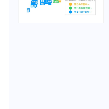
栄養食（魚）
メディカープマックス
勝鯉
富士桜
将軍
横綱
紅富士
赤富士
鯉用フード
【サプリ】
サプリメント（犬）
サプリメント（猫）
【食事療法食】
食事療法食（犬）
チューブ・ダイエット（犬）
な
ﾋﾙｽﾞ ﾌﾟﾘｽｸﾘﾌﾟｼｮﾝ・ﾀﾞｲｴｯﾄ
（犬）