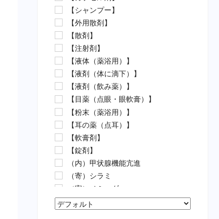
【シャンプー】
水カビ病対策（魚）
【外用散剤】
白点病対策（魚）
【散剤】
イカリムシ・ウオジラミ（魚）
【注射剤】
ハダムシ駆除（魚）
【液体（薬浴用）】
類結節症（魚）
【液剤（体に滴下）】
麻酔（魚）
【液剤（飲み薬）】
外傷（魚）
【目薬（点眼・眼軟膏）】
害虫駆除（魚）
【粉末（薬浴用）】
【動物病院の薬（要指示医薬
【耳の薬（点耳）】
品）】
【軟膏剤】
抗菌剤・抗生物質（要・犬）
【錠剤】
抗菌剤・抗生物質（要・猫）
（内）甲状腺機能亢進
ノミ・ダニ駆除薬（要・犬）
（寄）シラミ
ノミ・ダニ駆除薬（要・猫）
（寄）ノミ・ダニ
フィラリア（要・犬）
（寄）フィラリア
フィラリア（要・猫）
Sort Products
（寄）回虫
虫下し・寄生虫駆除（要・犬）