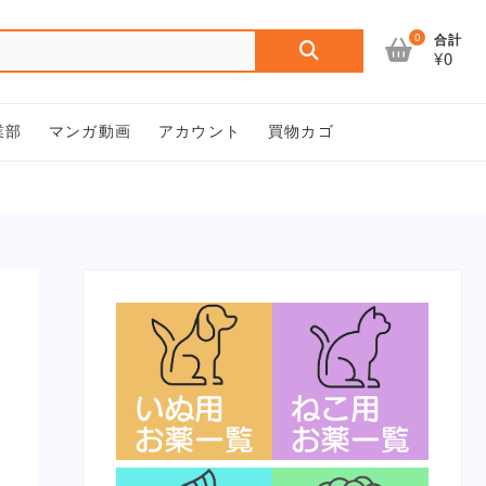
検
0
合計
¥0
索
対
象:
業部
マンガ動画
アカウント
買物カゴ
と