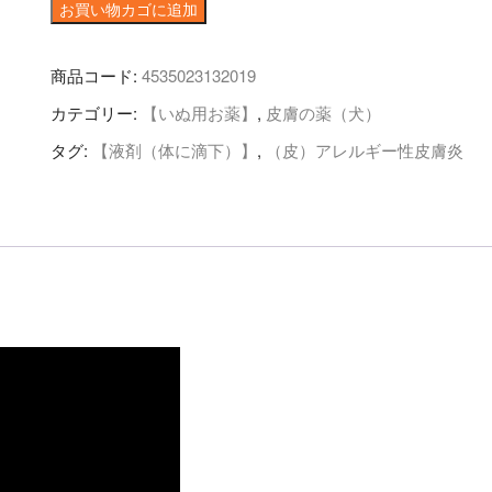
タ
お買い物カゴに追加
バ
ン
商品コード:
4535023132019
ス
カテゴリー:
【いぬ用お薬】
,
皮膚の薬（犬）
76mL×
１
タグ:
【液剤（体に滴下）】
,
（皮）アレルギー性皮膚炎
本
入
個