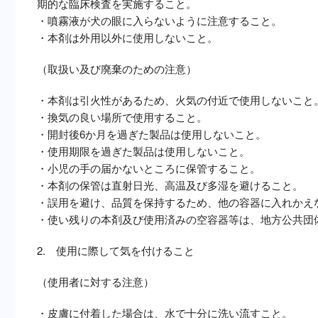
期的な臨床検査を実施すること。
・噴霧液が犬の眼に入らないように注意すること。
・本剤は外用以外に使用しないこと。
（取扱い及び廃棄のための注意）
・本剤は引火性があるため、火気の付近で使用しないこと
・換気の良い場所で使用すること。
・開封後6か月を過ぎた製品は使用しないこと。
・使用期限を過ぎた製品は使用しないこと。
・小児の手の届かないところに保管すること。
・本剤の保管は直射日光、高温及び多湿を避けること。
・誤用を避け、品質を保持するため、他の容器に入れかえ
・使い残りの本剤及び使用済みの空容器等は、地方公共団
2. 使用に際して気を付けること
（使用者に対する注意）
・皮膚に付着した場合は、水で十分に洗い流すこと。