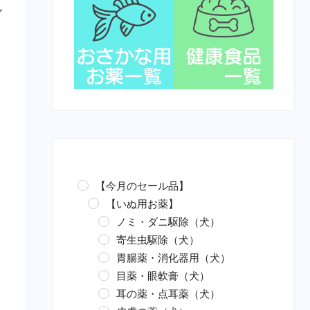
ル
ま
【今月のセール品】
【いぬ用お薬】
ノミ・ダニ駆除（犬）
寄生虫駆除（犬）
胃腸薬・消化器用（犬）
目薬・眼軟膏（犬）
耳の薬・点耳薬（犬）