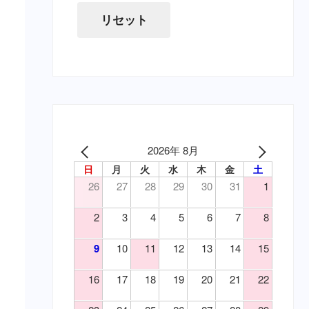
（寄）条虫
虫下し・寄生虫駆除（要・猫）
リセット
（寄）蚊
胃腸薬・消化器用（要・犬）
（寄）鉤虫
目薬・眼軟膏（要・犬）
（寄）鞭虫
耳の薬・点耳薬（要・犬）
（皮）アトピー性皮膚炎
外傷・皮膚の薬（要・犬）
（皮）アレルギー性皮膚炎
外傷・皮膚の薬（要・猫）
（皮）マラセチア皮膚炎
心臓病の薬（要・犬）
（皮）外傷
腎臓関連の薬（要・猫）
2026年 8月
（皮）洗浄・殺菌消毒
泌尿器の薬（要・犬）
日
月
火
水
木
金
土
（皮）湿疹
吐き気止め（要・犬）
26
27
28
29
30
31
1
（皮）皮膚炎
変形性関節症・関節炎（要・
（目）乾性角結膜炎
犬）
2
3
4
5
6
7
8
変形性関節症・関節炎（要・
（目）角膜炎
猫）
（神）鎮痛
9
10
11
12
13
14
15
風邪薬・鎮痛剤（要・犬）
（神）鎮静
鎮静・精神安定・麻酔（要・
16
17
18
19
20
21
22
（耳）外耳炎
犬）
（胃）嘔吐