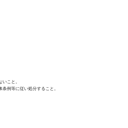
。
ないこと。
体条例等に従い処分すること。