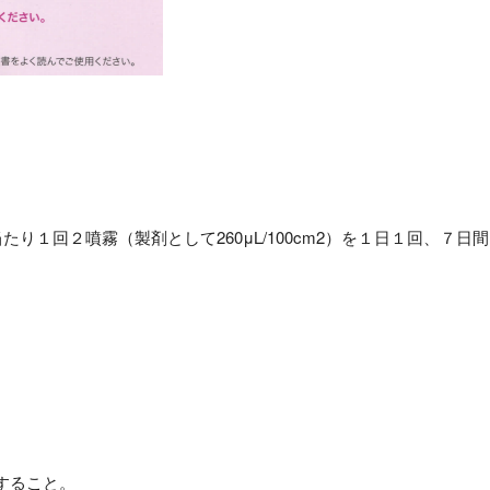
１回２噴霧（製剤として260μL/100cm2）を１日１回、７日間
すること。