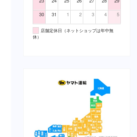
23
24
25
26
27
28
29
鎮静・精神安定・麻酔（要・
（胃）消化不良
猫）
（胃）食欲不振
30
31
1
2
3
4
5
代謝性用薬・ホルモン剤（要・
（腎）尿毒症
犬）
（腎）腎不全
店舗定休日（ネットショップは年中無
代謝性用薬・ホルモン剤（要・
（腹）下痢
休）
猫）
（腹）腹痛
医薬品その他（要・犬・猫）
（魚）ツリガネムシ病
【総合栄養食】
（魚）水草ＮＧ
栄養食（犬）
（魚）水草ＯＫ
ブリスミックス（犬）
（鼻）風邪
イティ iti（犬）
メディムース（犬）
栄養食（猫）
ソリッドゴールド（猫）
ブリスミックス（猫）
イティ iti（猫）
メディムース（猫）
栄養食（兎）