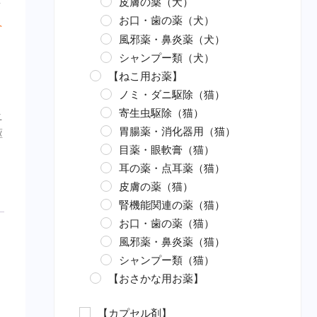
皮膚の薬（犬）
イ
お口・歯の薬（犬）
ペ
風邪薬・鼻炎薬（犬）
シャンプー類（犬）
【ねこ用お薬】
ノミ・ダニ駆除（猫）
寄生虫駆除（猫）
ニ
胃腸薬・消化器用（猫）
駆
目薬・眼軟膏（猫）
耳の薬・点耳薬（猫）
皮膚の薬（猫）
腎機能関連の薬（猫）
お口・歯の薬（猫）
風邪薬・鼻炎薬（猫）
シャンプー類（猫）
【おさかな用お薬】
エロモナス感染症対策（魚）
【カプセル剤】
カラムナリス病対策（魚）