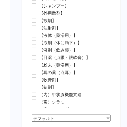
【シャンプー】
水カビ病対策（魚）
【外用散剤】
白点病対策（魚）
【散剤】
イカリムシ・ウオジラミ（魚）
【注射剤】
ハダムシ駆除（魚）
【液体（薬浴用）】
類結節症（魚）
【液剤（体に滴下）】
麻酔（魚）
【液剤（飲み薬）】
外傷（魚）
【目薬（点眼・眼軟膏）】
害虫駆除（魚）
【粉末（薬浴用）】
【動物病院の薬（要指示医薬
【耳の薬（点耳）】
品）】
【軟膏剤】
抗菌剤・抗生物質（要・犬）
【錠剤】
抗菌剤・抗生物質（要・猫）
（内）甲状腺機能亢進
ノミ・ダニ駆除薬（要・犬）
（寄）シラミ
ノミ・ダニ駆除薬（要・猫）
（寄）ノミ・ダニ
フィラリア（要・犬）
（寄）フィラリア
フィラリア（要・猫）
Sort Products
（寄）回虫
虫下し・寄生虫駆除（要・犬）