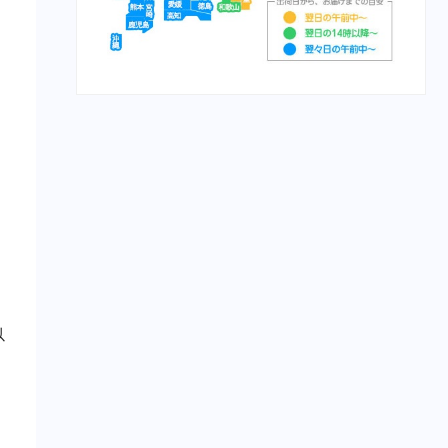
栄養食（魚）
メディカープマックス
勝鯉
富士桜
将軍
横綱
紅富士
赤富士
鯉用フード
【サプリ】
サプリメント（犬）
サプリメント（猫）
て
【食事療法食】
以
食事療法食（犬）
チューブ・ダイエット（犬）
ﾋﾙｽﾞ ﾌﾟﾘｽｸﾘﾌﾟｼｮﾝ・ﾀﾞｲｴｯﾄ
（犬）