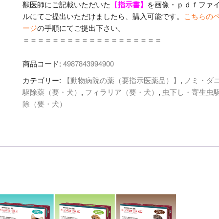
獣医師にご記載いただいた
【
指示書】
を画像・ｐｄｆファ
ルにてご提出いただけましたら、購入可能です。
こちらの
ージ
の手順にてご提出下さい。
＝＝＝＝＝＝＝＝＝＝＝＝＝＝＝＝＝＝＝
商品コード:
4987843994900
カテゴリー:
【動物病院の薬（要指示医薬品）】
,
ノミ・ダ
駆除薬（要・犬）
,
フィラリア（要・犬）
,
虫下し・寄生虫
除（要・犬）