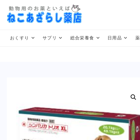
Skip
to
content
おくすり
サプリ
総合栄養食
日用品