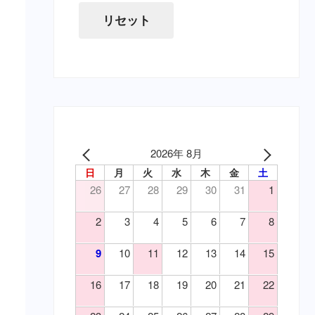
（寄）条虫
虫下し・寄生虫駆除（要・猫）
リセット
（寄）蚊
胃腸薬・消化器用（要・犬）
（寄）鉤虫
目薬・眼軟膏（要・犬）
（寄）鞭虫
耳の薬・点耳薬（要・犬）
（皮）アトピー性皮膚炎
外傷・皮膚の薬（要・犬）
（皮）アレルギー性皮膚炎
外傷・皮膚の薬（要・猫）
（皮）マラセチア皮膚炎
心臓病の薬（要・犬）
（皮）外傷
腎臓関連の薬（要・猫）
2026年 8月
（皮）洗浄・殺菌消毒
泌尿器の薬（要・犬）
日
月
火
水
木
金
土
（皮）湿疹
吐き気止め（要・犬）
26
27
28
29
30
31
1
（皮）皮膚炎
変形性関節症・関節炎（要・
（目）乾性角結膜炎
犬）
2
3
4
5
6
7
8
変形性関節症・関節炎（要・
（目）角膜炎
猫）
（神）鎮痛
9
10
11
12
13
14
15
風邪薬・鎮痛剤（要・犬）
（神）鎮静
鎮静・精神安定・麻酔（要・
16
17
18
19
20
21
22
（耳）外耳炎
犬）
（胃）嘔吐