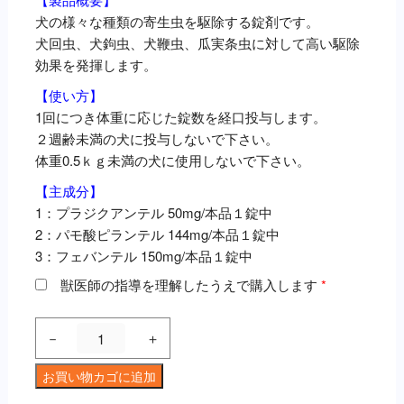
犬の様々な種類の寄生虫を駆除する錠剤です。
犬回虫、犬鉤虫、犬鞭虫、瓜実条虫に対して高い駆除
効果を発揮します。
【使い方】
1回につき体重に応じた錠数を経口投与します。
２週齢未満の犬に投与しないで下さい。
体重0.5ｋｇ未満の犬に使用しないで下さい。
【主成分】
1：プラジクアンテル 50mg/本品１錠中
2：パモ酸ピランテル 144mg/本品１錠中
3：フェバンテル 150mg/本品１錠中
獣医師の指導を理解したうえで購入します
*
ド
－
＋
ロ
ン
お買い物カゴに追加
タ