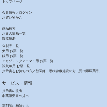
チューブ・ダイエット（猫）
トップページ
ﾋﾙｽﾞ ﾌﾟﾘｽｸﾘﾌﾟｼｮﾝ・ﾀﾞｲｴｯﾄ（猫）
会員情報／ログイン
【日用品】
お買い物かご
注射針・シリンジ
しつけ用品
商品検索
ヘアケア
お薬の簡易一覧
シャンプー（犬）
閲覧履歴
シャンプー（猫）
全製品一覧
スキンケア
犬用 お薬一覧
猫用 お薬一覧
耳ケア
エキゾチックアニマル用 お薬一覧
デンタルケア
観賞魚用 お薬一覧
その他フード
指示書をお持ちの方／獣医師・動物診療施設の方（要指示医薬品）
【農業部】
ビタミン・鉄
サービス・情報
寄生虫駆除
指示書の提出
消毒
劇薬譲受書の提出
飼料その他
薬剤師に相談する
【健康食品一覧】