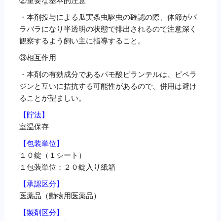
・本剤投与による瓜実条虫駆虫の確認の際、体節がバ
ラバラになり半透明の状態で排出されるので注意深く
観察するよう飼い主に指導すること。
③相互作用
・本剤の有効成分であるパモ酸ピランテルは、ピペラ
ジンと互いに拮抗する可能性があるので、併用は避け
ることが望ましい。
【貯法】
室温保存
【包装単位】
１０錠（１シート）
１包装単位：２０錠入り紙箱
【承認区分】
医薬品（動物用医薬品）
【製剤区分】