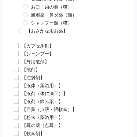
お口・歯の薬（猫）
風邪薬・鼻炎薬（猫）
シャンプー類（猫）
【おさかな用お薬】
エロモナス感染症対策（魚）
【カプセル剤】
カラムナリス病対策（魚）
【シャンプー】
水カビ病対策（魚）
【外用散剤】
白点病対策（魚）
【散剤】
イカリムシ・ウオジラミ（魚）
【注射剤】
ハダムシ駆除（魚）
【液体（薬浴用）】
類結節症（魚）
【液剤（体に滴下）】
麻酔（魚）
【液剤（飲み薬）】
外傷（魚）
【目薬（点眼・眼軟膏）】
害虫駆除（魚）
【粉末（薬浴用）】
【動物病院の薬（要指示医薬品）】
【耳の薬（点耳）】
抗菌剤・抗生物質（要・犬）
【軟膏剤】
抗菌剤・抗生物質（要・猫）