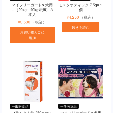
マイフリーガードα 犬用
モメタオティック 7.5g×１
Ｌ（20kg～40kg未満）３
個
本入
¥
4,250
（税込）
¥
3,530
（税込）
続きを読む
お買い物カゴに
追加
一般医薬品
一般医薬品
ブラベクト錠 250mg×１
マイフリーガードα 犬用