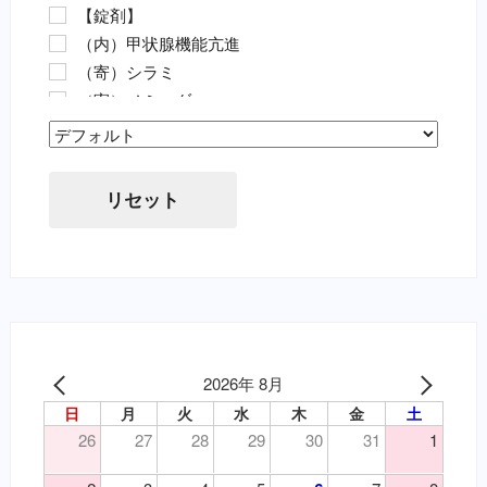
【錠剤】
ノミ・ダニ駆除薬（要・犬）
（内）甲状腺機能亢進
ノミ・ダニ駆除薬（要・猫）
（寄）シラミ
フィラリア（要・犬）
（寄）ノミ・ダニ
フィラリア（要・猫）
（寄）フィラリア
虫下し・寄生虫駆除（要・犬）
Sort Products
（寄）回虫
虫下し・寄生虫駆除（要・猫）
（寄）条虫
胃腸薬・消化器用（要・犬）
リセット
（寄）蚊
目薬・眼軟膏（要・犬）
（寄）鉤虫
耳の薬・点耳薬（要・犬）
（寄）鞭虫
外傷・皮膚の薬（要・犬）
（皮）アトピー性皮膚炎
外傷・皮膚の薬（要・猫）
（皮）アレルギー性皮膚炎
心臓病の薬（要・犬）
（皮）マラセチア皮膚炎
腎臓関連の薬（要・猫）
（皮）外傷
2026年 8月
泌尿器の薬（要・犬）
（皮）洗浄・殺菌消毒
日
月
火
水
木
金
土
吐き気止め（要・犬）
（皮）湿疹
26
27
28
29
30
31
1
変形性関節症・関節炎（要・犬）
（皮）皮膚炎
変形性関節症・関節炎（要・猫）