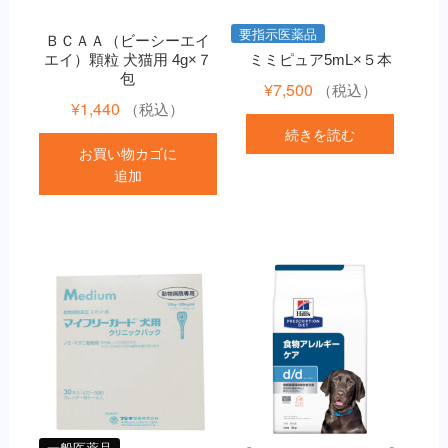
要指示医薬品
ＢＣＡＡ（ビーシーエイ
エイ）顆粒 犬猫用 4g×７
ミミピュア5mL×５本
包
¥
7,500
（税込）
¥
1,440
（税込）
続きを読む
お買い物カゴに
追加
一般医薬品