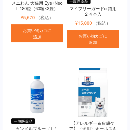
一般医薬品
メニわん 犬猫用 Eye+Neo
II 180粒（60粒×3袋）
マイフリーガードα 猫用
２４本入
¥
5,670
（税込）
¥
15,880
（税込）
お買い物カゴに
お買い物カゴに
追加
追加
一般医薬品
【アレルギー＆皮膚ケ
カンメルブルー（Ｌ）
ア】〈犬用〉オールスキ