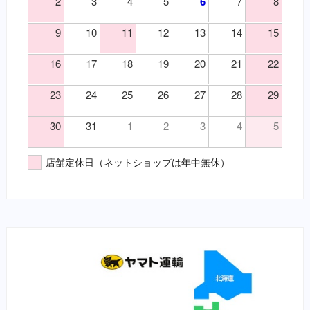
2
3
4
5
6
7
8
（目）乾性角結膜炎
風邪薬・鎮痛剤（要・犬）
（目）角膜炎
鎮静・精神安定・麻酔（要・犬）
9
10
11
12
13
14
15
（神）鎮痛
鎮静・精神安定・麻酔（要・猫）
（神）鎮静
代謝性用薬・ホルモン剤（要・犬）
16
17
18
19
20
21
22
（耳）外耳炎
代謝性用薬・ホルモン剤（要・猫）
23
24
25
26
27
28
29
（胃）嘔吐
医薬品その他（要・犬・猫）
（胃）消化不良
【総合栄養食】
30
31
1
2
3
4
5
（胃）食欲不振
栄養食（犬）
（腎）尿毒症
ブリスミックス（犬）
店舗定休日（ネットショップは年中無休）
（腎）腎不全
イティ iti（犬）
（腹）下痢
メディムース（犬）
（腹）腹痛
栄養食（猫）
（魚）ツリガネムシ病
ソリッドゴールド（猫）
（魚）水草ＮＧ
ブリスミックス（猫）
（魚）水草ＯＫ
イティ iti（猫）
（鼻）風邪
メディムース（猫）
栄養食（兎）