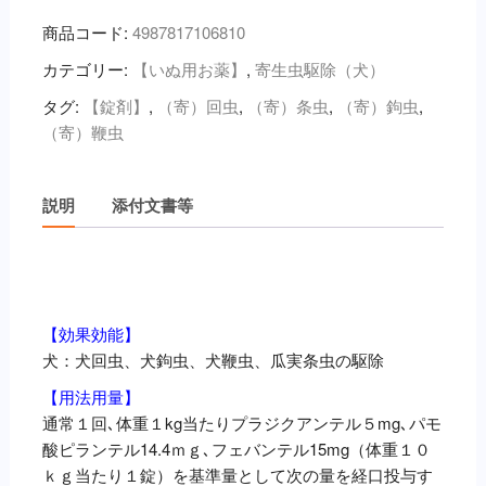
ー
商品コード:
4987817106810
ル
カテゴリー:
【いぬ用お薬】
,
寄生虫駆除（犬）
プ
ラ
タグ:
【錠剤】
,
（寄）回虫
,
（寄）条虫
,
（寄）鉤虫
,
ス
（寄）鞭虫
錠
（犬
用）
説明
添付文書等
２
０
錠
説明
入
個
【
効果効能】
犬：犬回虫、犬鉤虫、犬鞭虫、瓜実条虫の駆除
【用法用量】
通常１回､体重１kg当たりプラジクアンテル５mg､パモ
酸ピランテル14.4ｍｇ､フェバンテル15mg（体重１０
ｋｇ当たり１錠）を基準量として次の量を経口投与す