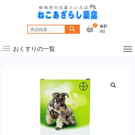
Skip
to
content
0
合計
検
¥0
索
対
おくすりの一覧
象: