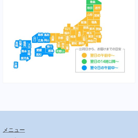
栄養食（魚）
メディカープマックス
勝鯉
富士桜
将軍
横綱
紅富士
赤富士
鯉用フード
【サプリ】
サプリメント（犬）
サプリメント（猫）
【食事療法食】
食事療法食（犬）
チューブ・ダイエット（犬）
ﾋﾙｽﾞ ﾌﾟﾘｽｸﾘﾌﾟｼｮﾝ・ﾀﾞｲｴｯﾄ（犬）
メニュー
食事療法食（猫）