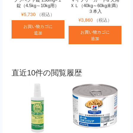
錠（4.5kg～10kg用）
ＸＬ（40kg～60kg未満）
３本入
¥
5,730
（税込）
¥
3,860
（税込）
お買い物カゴに
お買い物カゴに
追加
追加
直近10件の閲覧履歴