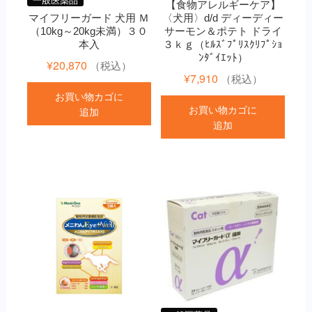
【食物アレルギーケア】
マイフリーガード 犬用 Ｍ
〈犬用〉d/d ディーディー
（10kg～20kg未満）３０
サーモン＆ポテト ドライ
本入
３ｋｇ（ﾋﾙｽﾞﾌﾟﾘｽｸﾘﾌﾟｼｮ
ﾝﾀﾞｲｴｯﾄ）
¥
20,870
（税込）
¥
7,910
（税込）
お買い物カゴに
お買い物カゴに
追加
追加