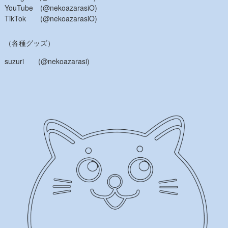
YouTube (@nekoazarasiO)
TikTok (@nekoazarasiO)
（各種グッズ）
suzuri (@nekoazarasi)