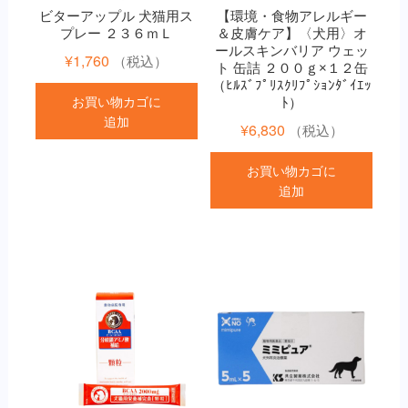
ビターアップル 犬猫用ス
【環境・食物アレルギー
プレー ２３６ｍＬ
＆皮膚ケア】〈犬用〉オ
ールスキンバリア ウェッ
¥
1,760
（税込）
ト 缶詰 ２００ｇ×１２缶
（ﾋﾙｽﾞﾌﾟﾘｽｸﾘﾌﾟｼｮﾝﾀﾞｲｴｯ
お買い物カゴに
ﾄ）
追加
¥
6,830
（税込）
お買い物カゴに
追加