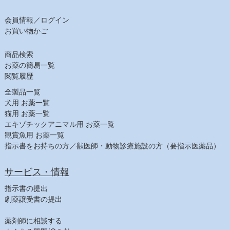
ﾋﾙｽﾞ ﾌﾟﾘｽｸﾘﾌﾟｼｮﾝ・ﾀﾞｲｴｯﾄ（猫）
会員情報／ログイン
【日用品】
お買い物かご
注射針・シリンジ
しつけ用品
商品検索
ヘアケア
お薬の簡易一覧
シャンプー（犬）
閲覧履歴
シャンプー（猫）
全製品一覧
スキンケア
犬用 お薬一覧
猫用 お薬一覧
耳ケア
エキゾチックアニマル用 お薬一覧
デンタルケア
観賞魚用 お薬一覧
その他フード
指示書をお持ちの方／獣医師・動物診療施設の方（要指示医薬品）
【農業部】
ビタミン・鉄
サービス・情報
寄生虫駆除
指示書の提出
消毒
劇薬譲受書の提出
飼料その他
薬剤師に相談する
【健康食品一覧】