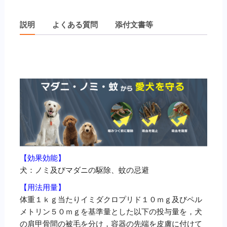
以
上
説明
よくある質問
添付文書等
16kg
未
満）
説明
×
３
０
本
個
【効果効能】
犬：ノミ及びマダニの駆除、蚊の忌避
【用法用量】
体重１ｋｇ当たりイミダクロプリド１０ｍｇ及びペル
メトリン５０ｍｇを基準量とした以下の投与量を，犬
の肩甲骨間の被毛を分け，容器の先端を皮膚に付けて