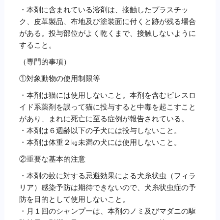
・本剤に含まれている溶剤は、接触したプラスチッ
ク、皮革製品、布地及び塗装面に付くと跡が残る場合
がある。投与部位がよく乾くまで、接触しないように
すること。
（専門的事項）
①対象動物の使用制限等
・本剤は猫には使用しないこと。本剤を含むピレスロ
イド系薬剤を誤って猫に投与すると中毒を起こすこと
があり、まれに死亡に至る症例が報告されている。
・本剤は６週齢以下の子犬には投与しないこと。
・本剤は体重２㎏未満の犬には使用しないこと。
②重要な基本的注意
・本剤の蚊に対する忌避効果による犬糸状虫（フィラ
リア）感染予防は期待できないので、犬糸状虫症の予
防を目的として使用しないこと。
・月１回のシャンプーは、本剤のノミ及びマダニの駆