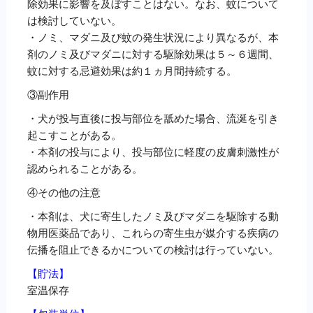
除効果に影響を及ぼすことはない。なお、蚊について
は検討していない。
・ノミ、マダニ及び蚊の発生状況により異なるが、本
剤のノミ及びマダニに対する駆除効果は５～６週間、
蚊に対する忌避効果は約１ヵ月間持続する。
③副作用
・犬が投与直後に投与部位を舐めた場合、流涎を引き
起こすことがある。
・本剤の投与により、投与部位に軽度の皮膚刺激性が
認められることがある。
④その他の注意
・本剤は、犬に寄生したノミ及びマダニを駆除する動
物用医薬品であり、これらの寄生虫が媒介する疾病の
伝播を阻止できるかについての検討は行っていない。
【貯法】
室温保存