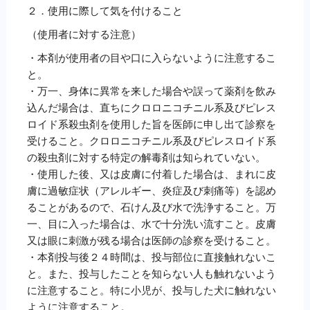
２．使用に際して気を付けること
（使用者に対する注意）
・本剤が使用者の目や口に入らないように注意するこ
と。
・万一、身体に異常を来した場合や誤って薬剤を飲み
込んだ場合は、直ちにクロロニコチニル系及びピレス
ロイド系殺虫剤を使用した旨を医師に申し出て診察を
受けること。クロロニコチニル系及びピレスロイド系
の殺虫剤に対する特定の解毒剤は知られていない。
・使用した後、又は皮膚に付着した場合は、まれに皮
膚に過敏症状（アレルギー、炎症及び刺痛等）を認め
ることがあるので、石けん及び水で洗浄すること。万
一、目に入った場合は、水で十分洗い流すこと。皮膚
又は眼に刺激が残る場合は医師の診察を受けること。
・本剤投与後２４時間は、投与部位に直接触れないこ
と。また、投与したことを知らない人も触れないよう
に注意すること。特に小児が、投与した犬に触れない
ように注意すること。