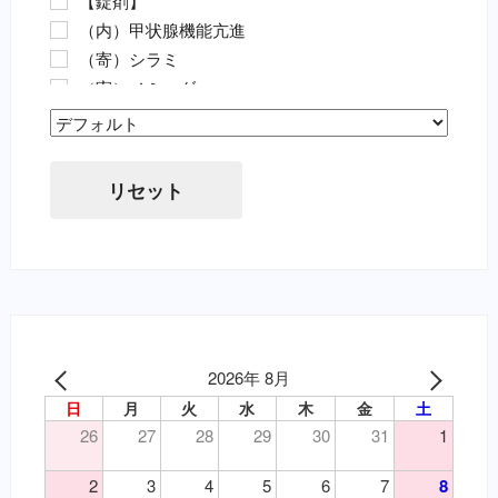
【錠剤】
ノミ・ダニ駆除薬（要・犬）
（内）甲状腺機能亢進
ノミ・ダニ駆除薬（要・猫）
（寄）シラミ
フィラリア（要・犬）
（寄）ノミ・ダニ
フィラリア（要・猫）
（寄）フィラリア
虫下し・寄生虫駆除（要・犬）
Sort Products
（寄）回虫
虫下し・寄生虫駆除（要・猫）
（寄）条虫
胃腸薬・消化器用（要・犬）
リセット
（寄）蚊
目薬・眼軟膏（要・犬）
（寄）鉤虫
耳の薬・点耳薬（要・犬）
（寄）鞭虫
外傷・皮膚の薬（要・犬）
（皮）アトピー性皮膚炎
外傷・皮膚の薬（要・猫）
（皮）アレルギー性皮膚炎
心臓病の薬（要・犬）
（皮）マラセチア皮膚炎
腎臓関連の薬（要・猫）
（皮）外傷
2026年 8月
泌尿器の薬（要・犬）
（皮）洗浄・殺菌消毒
日
月
火
水
木
金
土
吐き気止め（要・犬）
（皮）湿疹
26
27
28
29
30
31
1
変形性関節症・関節炎（要・犬）
（皮）皮膚炎
変形性関節症・関節炎（要・猫）
2
3
4
5
6
7
8
（目）乾性角結膜炎
風邪薬・鎮痛剤（要・犬）