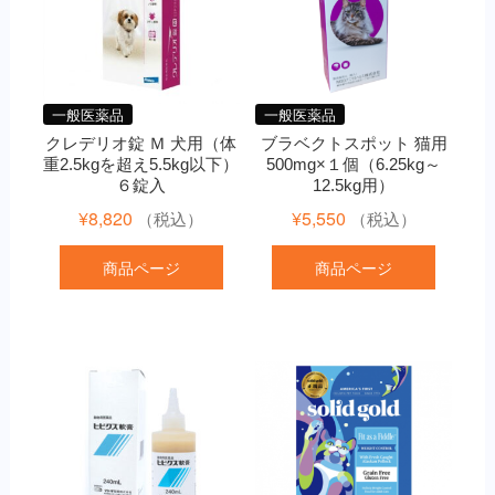
一般医薬品
一般医薬品
クレデリオ錠 Ｍ 犬用（体
ブラベクトスポット 猫用
重2.5kgを超え5.5kg以下）
500mg×１個（6.25kg～
６錠入
12.5kg用）
¥
8,820
¥
5,550
（税込）
（税込）
商品ページ
商品ページ