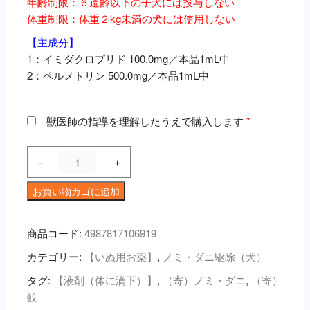
年齢制限：６週齢以下の子犬には投与しない
体重制限：体重２kg未満の犬には使用しない
【主成分】
1：イミダクロプリド 100.0mg／本品1mL中
2：ペルメトリン 500.0mg／本品1mL中
獣医師の指導を理解したうえで購入します
*
フ
－
＋
ォ
ー
お買い物カゴに追加
ト
レ
商品コード:
4987817106919
オ
カテゴリー:
【いぬ用お薬】
,
ノミ・ダニ駆除（犬）
ン
犬
タグ:
【液剤（体に滴下）】
,
（寄）ノミ・ダニ
,
（寄）
用
蚊
1.6mL（8kg