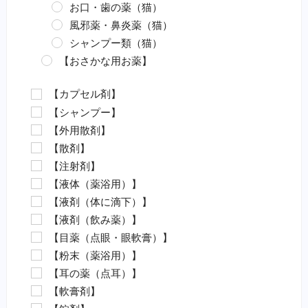
お口・歯の薬（猫）
風邪薬・鼻炎薬（猫）
シャンプー類（猫）
【おさかな用お薬】
エロモナス感染症対策（魚）
【カプセル剤】
カラムナリス病対策（魚）
【シャンプー】
水カビ病対策（魚）
【外用散剤】
白点病対策（魚）
【散剤】
イカリムシ・ウオジラミ（魚）
【注射剤】
ハダムシ駆除（魚）
【液体（薬浴用）】
類結節症（魚）
【液剤（体に滴下）】
麻酔（魚）
【液剤（飲み薬）】
外傷（魚）
【目薬（点眼・眼軟膏）】
害虫駆除（魚）
【粉末（薬浴用）】
【動物病院の薬（要指示医薬品）】
【耳の薬（点耳）】
抗菌剤・抗生物質（要・犬）
【軟膏剤】
抗菌剤・抗生物質（要・猫）