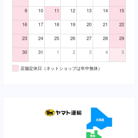
（目）角膜炎
鎮静・精神安定・麻酔（要・犬）
9
10
11
12
13
14
15
（神）鎮痛
鎮静・精神安定・麻酔（要・猫）
（神）鎮静
代謝性用薬・ホルモン剤（要・犬）
16
17
18
19
20
21
22
（耳）外耳炎
代謝性用薬・ホルモン剤（要・猫）
23
24
25
26
27
28
29
（胃）嘔吐
医薬品その他（要・犬・猫）
（胃）消化不良
【総合栄養食】
30
31
1
2
3
4
5
（胃）食欲不振
栄養食（犬）
（腎）尿毒症
ブリスミックス（犬）
店舗定休日（ネットショップは年中無休）
（腎）腎不全
イティ iti（犬）
（腹）下痢
メディムース（犬）
（腹）腹痛
栄養食（猫）
（魚）ツリガネムシ病
ソリッドゴールド（猫）
（魚）水草ＮＧ
ブリスミックス（猫）
（魚）水草ＯＫ
イティ iti（猫）
（鼻）風邪
メディムース（猫）
栄養食（兎）
栄養食（魚）