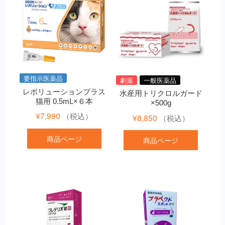
要指示医薬品
劇薬
一般医薬品
レボリューションプラス
水産用トリクロルガード
猫用 0.5mL×６本
×500g
¥
7,990
（税込）
¥
8,850
（税込）
商品ページ
商品ページ