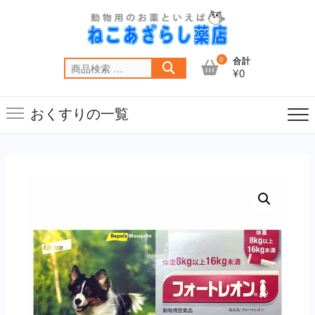
Skip
to
content
0
合計
検
¥0
索
対
おくすりの一覧
象: