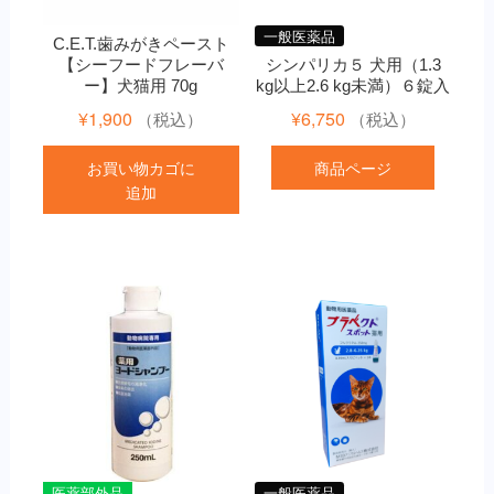
一般医薬品
C.E.T.歯みがきペースト
【シーフードフレーバ
シンパリカ５ 犬用（1.3
ー】犬猫用 70g
kg以上2.6 kg未満）６錠入
¥
1,900
¥
6,750
（税込）
（税込）
お買い物カゴに
商品ページ
追加
医薬部外品
一般医薬品