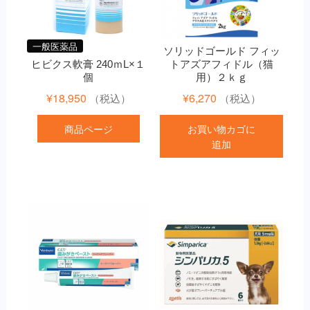
一般医薬品
ソリッドゴールド フィッ
ヒビクス軟膏 240ｍL×１
トアズアフィドル（猫
個
用）２ｋｇ
¥
18,950
¥
6,270
（税込）
（税込）
商品ページ
お買い物カゴに
追加