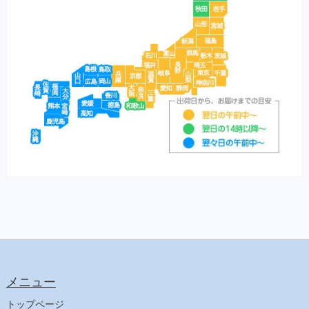
メディカープマックス
勝鯉
富士桜
将軍
横綱
紅富士
赤富士
鯉用フード
【サプリ】
サプリメント（犬）
サプリメント（猫）
【食事療法食】
食事療法食（犬）
チューブ・ダイエット（犬）
ﾋﾙｽﾞ ﾌﾟﾘｽｸﾘﾌﾟｼｮﾝ・ﾀﾞｲｴｯﾄ（犬）
メニュー
食事療法食（猫）
チューブ・ダイエット（猫）
トップページ