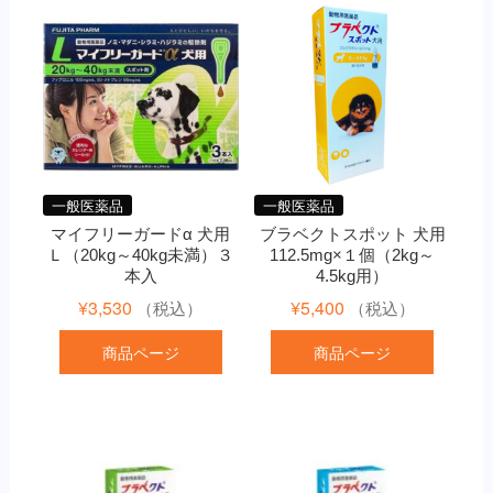
一般医薬品
一般医薬品
マイフリーガードα 犬用
ブラベクトスポット 犬用
Ｌ（20kg～40kg未満）３
112.5mg×１個（2kg～
本入
4.5kg用）
¥
3,530
¥
5,400
（税込）
（税込）
商品ページ
商品ページ