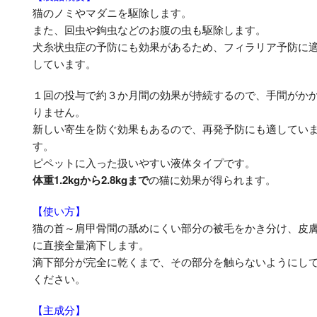
猫のノミやマダニを駆除します。
また、回虫や鉤虫などのお腹の虫も駆除します。
犬糸状虫症の予防にも効果があるため、フィラリア予防に
しています。
１回の投与で約３か月間の効果が持続するので、手間がか
りません。
新しい寄生を防ぐ効果もあるので、再発予防にも適してい
す。
ピペットに入った扱いやすい液体タイプです。
体重1.2kgから2.8kgまで
の猫に効果が得られます。
【使い方】
猫の首～肩甲骨間の舐めにくい部分の被毛をかき分け、皮
に直接全量滴下します。
滴下部分が完全に乾くまで、その部分を触らないようにし
ください。
【主成分】