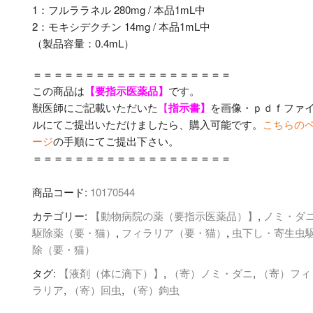
1：フルララネル 280mg / 本品1mL中
2：モキシデクチン 14mg / 本品1mL中
（製品容量：0.4mL）
＝＝＝＝＝＝＝＝＝＝＝＝＝＝＝＝＝＝＝
この商品は
【要指示医薬品】
です。
獣医師にご記載いただいた
【
指示書】
を画像・ｐｄｆファ
ルにてご提出いただけましたら、購入可能です。
こちらの
ージ
の手順にてご提出下さい。
＝＝＝＝＝＝＝＝＝＝＝＝＝＝＝＝＝＝＝
商品コード:
10170544
カテゴリー:
【動物病院の薬（要指示医薬品）】
,
ノミ・ダ
駆除薬（要・猫）
,
フィラリア（要・猫）
,
虫下し・寄生虫
除（要・猫）
タグ:
【液剤（体に滴下）】
,
（寄）ノミ・ダニ
,
（寄）フィ
ラリア
,
（寄）回虫
,
（寄）鉤虫