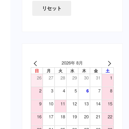
（寄）条虫
虫下し・寄生虫駆除（要・猫）
リセット
（寄）蚊
胃腸薬・消化器用（要・犬）
（寄）鉤虫
目薬・眼軟膏（要・犬）
（寄）鞭虫
耳の薬・点耳薬（要・犬）
（皮）アトピー性皮膚炎
外傷・皮膚の薬（要・犬）
（皮）アレルギー性皮膚炎
外傷・皮膚の薬（要・猫）
（皮）マラセチア皮膚炎
心臓病の薬（要・犬）
（皮）外傷
腎臓関連の薬（要・猫）
2026年 8月
（皮）洗浄・殺菌消毒
泌尿器の薬（要・犬）
日
月
火
水
木
金
土
（皮）湿疹
吐き気止め（要・犬）
26
27
28
29
30
31
1
（皮）皮膚炎
変形性関節症・関節炎（要・
（目）乾性角結膜炎
犬）
2
3
4
5
6
7
8
変形性関節症・関節炎（要・
（目）角膜炎
猫）
（神）鎮痛
9
10
11
12
13
14
15
風邪薬・鎮痛剤（要・犬）
（神）鎮静
鎮静・精神安定・麻酔（要・
16
17
18
19
20
21
22
（耳）外耳炎
犬）
（胃）嘔吐