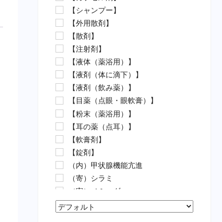
【シャンプー】
水カビ病対策（魚）
【外用散剤】
白点病対策（魚）
【散剤】
イカリムシ・ウオジラミ（魚）
【注射剤】
ハダムシ駆除（魚）
【液体（薬浴用）】
類結節症（魚）
【液剤（体に滴下）】
麻酔（魚）
【液剤（飲み薬）】
外傷（魚）
【目薬（点眼・眼軟膏）】
害虫駆除（魚）
【粉末（薬浴用）】
【動物病院の薬（要指示医薬
【耳の薬（点耳）】
品）】
【軟膏剤】
抗菌剤・抗生物質（要・犬）
【錠剤】
抗菌剤・抗生物質（要・猫）
（内）甲状腺機能亢進
ノミ・ダニ駆除薬（要・犬）
（寄）シラミ
ノミ・ダニ駆除薬（要・猫）
（寄）ノミ・ダニ
フィラリア（要・犬）
（寄）フィラリア
フィラリア（要・猫）
Sort Products
（寄）回虫
虫下し・寄生虫駆除（要・犬）