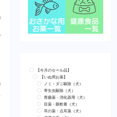
適
か
ま
【今月のセール品】
【いぬ用お薬】
ノミ・ダニ駆除（犬）
膚
寄生虫駆除（犬）
て
胃腸薬・消化器用（犬）
目薬・眼軟膏（犬）
耳の薬・点耳薬（犬）