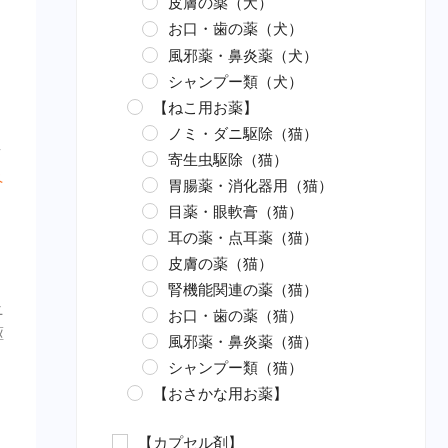
皮膚の薬（犬）
お口・歯の薬（犬）
風邪薬・鼻炎薬（犬）
シャンプー類（犬）
【ねこ用お薬】
ノミ・ダニ駆除（猫）
イ
寄生虫駆除（猫）
ペ
胃腸薬・消化器用（猫）
目薬・眼軟膏（猫）
耳の薬・点耳薬（猫）
皮膚の薬（猫）
腎機能関連の薬（猫）
ニ
お口・歯の薬（猫）
駆
風邪薬・鼻炎薬（猫）
シャンプー類（猫）
【おさかな用お薬】
エロモナス感染症対策（魚）
【カプセル剤】
カラムナリス病対策（魚）