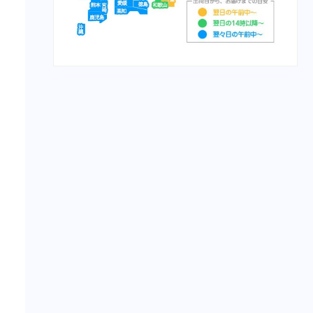
栄養食（魚）
メディカープマックス
勝鯉
富士桜
将軍
横綱
紅富士
赤富士
鯉用フード
【サプリ】
サプリメント（犬）
サプリメント（猫）
【食事療法食】
食事療法食（犬）
チューブ・ダイエット（犬）
ﾋﾙｽﾞ ﾌﾟﾘｽｸﾘﾌﾟｼｮﾝ・ﾀﾞｲｴｯﾄ
（犬）