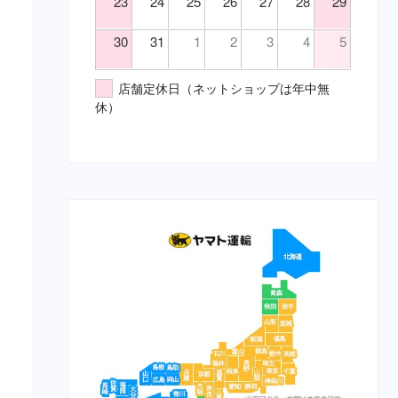
23
24
25
26
27
28
29
鎮静・精神安定・麻酔（要・
（胃）消化不良
猫）
（胃）食欲不振
30
31
1
2
3
4
5
代謝性用薬・ホルモン剤（要・
（腎）尿毒症
犬）
（腎）腎不全
店舗定休日（ネットショップは年中無
代謝性用薬・ホルモン剤（要・
（腹）下痢
休）
猫）
（腹）腹痛
医薬品その他（要・犬・猫）
（魚）ツリガネムシ病
【総合栄養食】
（魚）水草ＮＧ
栄養食（犬）
（魚）水草ＯＫ
ブリスミックス（犬）
（鼻）風邪
イティ iti（犬）
メディムース（犬）
栄養食（猫）
ソリッドゴールド（猫）
ブリスミックス（猫）
イティ iti（猫）
メディムース（猫）
栄養食（兎）