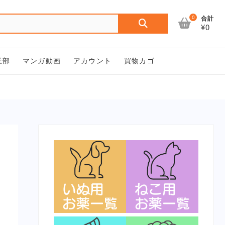
検
0
合計
¥0
索
対
象:
業部
マンガ動画
アカウント
買物カゴ