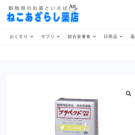
Skip
to
content
おくすり
サプリ
総合栄養食
日用品