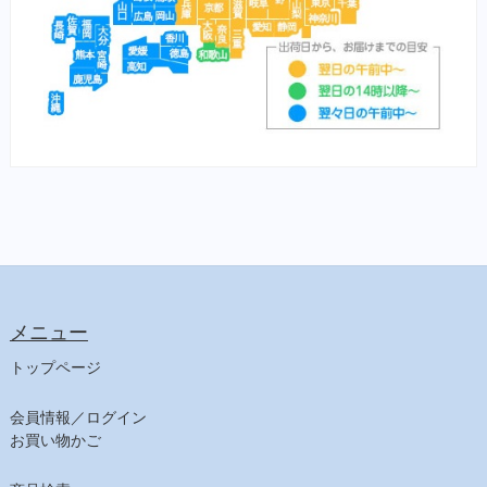
横綱
紅富士
赤富士
鯉用フード
【サプリ】
サプリメント（犬）
サプリメント（猫）
【食事療法食】
食事療法食（犬）
チューブ・ダイエット（犬）
ﾋﾙｽﾞ ﾌﾟﾘｽｸﾘﾌﾟｼｮﾝ・ﾀﾞｲｴｯﾄ（犬）
メニュー
食事療法食（猫）
チューブ・ダイエット（猫）
トップページ
ﾋﾙｽﾞ ﾌﾟﾘｽｸﾘﾌﾟｼｮﾝ・ﾀﾞｲｴｯﾄ（猫）
会員情報／ログイン
【日用品】
お買い物かご
注射針・シリンジ
しつけ用品