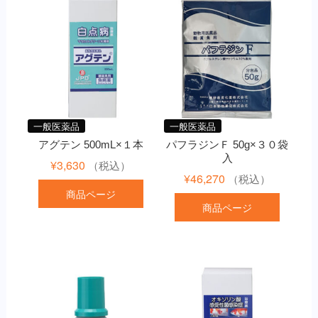
一般医薬品
一般医薬品
アグテン 500mL×１本
パフラジンＦ 50g×３０袋
入
¥
3,630
（税込）
¥
46,270
（税込）
商品ページ
商品ページ