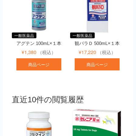
一般医薬品
一般医薬品
アグテン 100mL×１本
観パラＤ 500mL×１本
¥
1,380
¥
17,220
（税込）
（税込）
商品ページ
商品ページ
直近10件の閲覧履歴