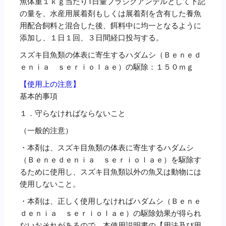
魚体重１ｋｇ当たり1日量プラジクアンテルとして下記
の量を、水産用展着剤もしくは展着剤を含有した養魚
用配合飼料と混合した後、餌料中に均一となるように
添加し、１日１回、３日間経口投与する。
スズキ目魚類の体表に寄生するハダムシ（Ｂｅｎｅｄ
ｅｎｉａ ｓｅｒｉｏｌａｅ）の駆除：１５０ｍｇ
【使用上の注意】
基本的事項
１．守らなければならないこと
（一般的注意）
・本剤は、スズキ目魚類の体表に寄生するハダムシ
（Ｂｅｎｅｄｅｎｉａ ｓｅｒｉｏｌａｅ）を駆除す
るために使用し、スズキ目魚類以外の魚又は動物には
使用しないこと。
・本剤は、正しく使用しなければハダムシ（Ｂｅｎｅ
ｄｅｎｉａ ｓｅｒｉｏｌａｅ）の駆除効果が得られ
ないおそれがあるので、本使用説明書の【用法及び用