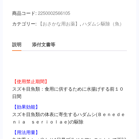
プ
ラ
商品コード:
2250002566105
ジ
カテゴリー:
【おさかな用お薬】
,
ハダムシ駆除（魚）
ク
ア
ン
説明
添付文書等
テ
ル
50g
説明
×
１
【使用禁止期間
】
袋
スズキ目魚類：食用に供するために水揚げする前１０
個
日間
【
効果効能】
スズキ目魚類の体表に寄生するハダムシ(Ｂｅｎｅｄｅ
ｎｉａ ｓｅｒｉｏｌａｅ)の駆除
【用法用量】