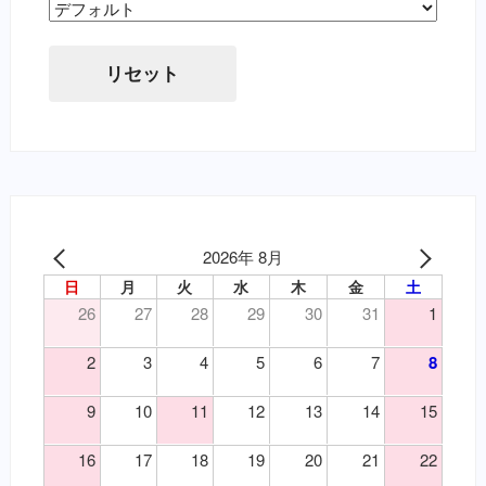
（寄）フィラリア
虫下し・寄生虫駆除（要・犬）
Sort Products
（寄）回虫
虫下し・寄生虫駆除（要・猫）
（寄）条虫
胃腸薬・消化器用（要・犬）
リセット
（寄）蚊
目薬・眼軟膏（要・犬）
（寄）鉤虫
耳の薬・点耳薬（要・犬）
（寄）鞭虫
外傷・皮膚の薬（要・犬）
（皮）アトピー性皮膚炎
外傷・皮膚の薬（要・猫）
（皮）アレルギー性皮膚炎
心臓病の薬（要・犬）
（皮）マラセチア皮膚炎
腎臓関連の薬（要・猫）
（皮）外傷
2026年 8月
泌尿器の薬（要・犬）
（皮）洗浄・殺菌消毒
日
月
火
水
木
金
土
吐き気止め（要・犬）
（皮）湿疹
26
27
28
29
30
31
1
変形性関節症・関節炎（要・犬）
（皮）皮膚炎
変形性関節症・関節炎（要・猫）
2
3
4
5
6
7
8
（目）乾性角結膜炎
風邪薬・鎮痛剤（要・犬）
（目）角膜炎
鎮静・精神安定・麻酔（要・犬）
9
10
11
12
13
14
15
（神）鎮痛
鎮静・精神安定・麻酔（要・猫）
（神）鎮静
代謝性用薬・ホルモン剤（要・犬）
16
17
18
19
20
21
22
（耳）外耳炎
代謝性用薬・ホルモン剤（要・猫）