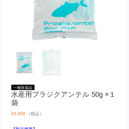
一般医薬品
水産用プラジクアンテル 50g ×１
袋
¥
5,590
（税込）
【製品概要】