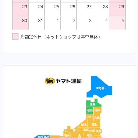
23
24
25
26
27
28
29
（胃）嘔吐
医薬品その他（要・犬・猫）
（胃）消化不良
【総合栄養食】
30
31
1
2
3
4
5
（胃）食欲不振
栄養食（犬）
（腎）尿毒症
ブリスミックス（犬）
店舗定休日（ネットショップは年中無休）
（腎）腎不全
イティ iti（犬）
（腹）下痢
メディムース（犬）
（腹）腹痛
栄養食（猫）
（魚）ツリガネムシ病
ソリッドゴールド（猫）
（魚）水草ＮＧ
ブリスミックス（猫）
（魚）水草ＯＫ
イティ iti（猫）
（鼻）風邪
メディムース（猫）
栄養食（兎）
栄養食（魚）
メディカープマックス
勝鯉
富士桜
将軍