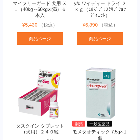
マイフリーガード 犬用 Ｘ
y/d ワイディー ドライ ２
Ｌ（40kg～60kg未満）６
ｋｇ（ﾋﾙｽﾞﾌﾟﾘｽｸﾘﾌﾟｼｮﾝ
本入
ﾀﾞｲｴｯﾄ）
¥
5,430
¥
6,390
（税込）
（税込）
商品ページ
商品ページ
劇薬
一般医薬品
ダスクイン タブレット
（犬用）２４０粒
モメタオティック 7.5g×１
個