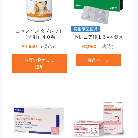
要指示医薬品
コセクイン タブレット
（犬用）４０粒
セレニア錠１６×４錠入
¥
4,660
¥
2,980
（税込）
（税込）
お買い物カゴに
商品ページ
追加