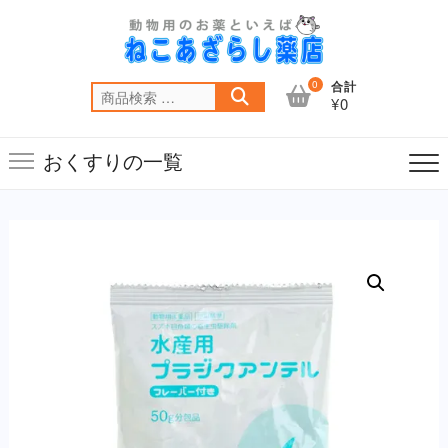
Skip
to
content
0
合計
検
¥0
索
対
おくすりの一覧
象: