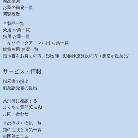
商品検索
ヘアケア
お薬の簡易一覧
シャンプー（犬）
閲覧履歴
シャンプー（猫）
全製品一覧
スキンケア
犬用 お薬一覧
猫用 お薬一覧
耳ケア
エキゾチックアニマル用 お薬一覧
デンタルケア
観賞魚用 お薬一覧
その他フード
指示書をお持ちの方／獣医師・動物診療施設の方（要指示医薬品）
【農業部】
ビタミン・鉄
サービス・情報
寄生虫駆除
指示書の提出
消毒
劇薬譲受書の提出
飼料その他
薬剤師に相談する
【健康食品一覧】
よくある質問(Q＆A)
【人気商品】
お問い合わせ
犬の症状と病気一覧
猫の症状と病気一覧
獣医師コラム