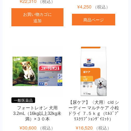
¥
22,310
（税込）
¥
4,250
（税込）
お買い物カゴに
商品ページ
追加
一般医薬品
【尿ケア】〈犬用〉c/d シ
フォートレオン 犬用
ーディー マルチケア 小粒
3.2mL（16kg以上32kg未
ドライ ７.５ｋｇ（ﾋﾙｽﾞﾌﾟ
満）×３０本
ﾘｽｸﾘﾌﾟｼｮﾝﾀﾞｲｴｯﾄ）
¥
30,600
¥
16,520
（税込）
（税込）