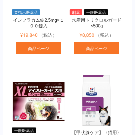
要指示医薬品
劇薬
一般医薬品
インフラカム錠2.5mg×１
水産用トリクロルガード
００錠入
×500g
¥
19,840
¥
8,850
（税込）
（税込）
商品ページ
商品ページ
一般医薬品
【甲状腺ケア】〈猫用〉