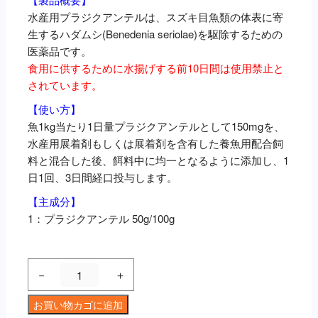
水産用プラジクアンテルは、スズキ目魚類の体表に寄
生するハダムシ(Benedenia seriolae)を駆除するための
医薬品です。
食用に供するために水揚げする前10日間は使用禁止と
されています。
【使い方】
魚1kg当たり1日量プラジクアンテルとして150mgを、
水産用展着剤もしくは展着剤を含有した養魚用配合飼
料と混合した後、餌料中に均一となるように添加し、1
日1回、3日間経口投与します。
【主成分】
1：プラジクアンテル 50g/100g
水
－
＋
産
用
お買い物カゴに追加