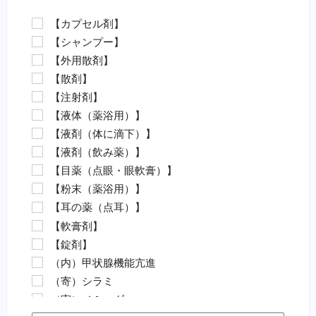
エロモナス感染症対策（魚）
【カプセル剤】
カラムナリス病対策（魚）
【シャンプー】
水カビ病対策（魚）
【外用散剤】
白点病対策（魚）
【散剤】
イカリムシ・ウオジラミ（魚）
【注射剤】
ハダムシ駆除（魚）
【液体（薬浴用）】
類結節症（魚）
【液剤（体に滴下）】
麻酔（魚）
【液剤（飲み薬）】
外傷（魚）
【目薬（点眼・眼軟膏）】
害虫駆除（魚）
【粉末（薬浴用）】
【動物病院の薬（要指示医薬品）】
【耳の薬（点耳）】
抗菌剤・抗生物質（要・犬）
【軟膏剤】
抗菌剤・抗生物質（要・猫）
【錠剤】
ノミ・ダニ駆除薬（要・犬）
（内）甲状腺機能亢進
ノミ・ダニ駆除薬（要・猫）
（寄）シラミ
フィラリア（要・犬）
（寄）ノミ・ダニ
フィラリア（要・猫）