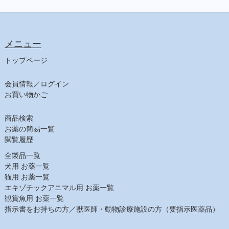
食事療法食（犬）
チューブ・ダイエット（犬）
ﾋﾙｽﾞ ﾌﾟﾘｽｸﾘﾌﾟｼｮﾝ・ﾀﾞｲｴｯﾄ（犬）
メニュー
食事療法食（猫）
チューブ・ダイエット（猫）
トップページ
ﾋﾙｽﾞ ﾌﾟﾘｽｸﾘﾌﾟｼｮﾝ・ﾀﾞｲｴｯﾄ（猫）
会員情報／ログイン
【日用品】
お買い物かご
注射針・シリンジ
しつけ用品
商品検索
ヘアケア
お薬の簡易一覧
シャンプー（犬）
閲覧履歴
シャンプー（猫）
全製品一覧
スキンケア
犬用 お薬一覧
猫用 お薬一覧
耳ケア
エキゾチックアニマル用 お薬一覧
デンタルケア
観賞魚用 お薬一覧
その他フード
指示書をお持ちの方／獣医師・動物診療施設の方（要指示医薬品）
【農業部】