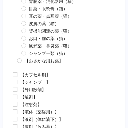
胃腸薬・消化器用（猫）
目薬・眼軟膏（猫）
耳の薬・点耳薬（猫）
皮膚の薬（猫）
腎機能関連の薬（猫）
お口・歯の薬（猫）
風邪薬・鼻炎薬（猫）
シャンプー類（猫）
【おさかな用お薬】
エロモナス感染症対策（魚）
【カプセル剤】
カラムナリス病対策（魚）
【シャンプー】
水カビ病対策（魚）
【外用散剤】
白点病対策（魚）
【散剤】
イカリムシ・ウオジラミ（魚）
【注射剤】
ハダムシ駆除（魚）
【液体（薬浴用）】
類結節症（魚）
【液剤（体に滴下）】
麻酔（魚）
【液剤（飲み薬）】
外傷（魚）