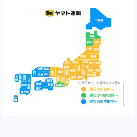
（魚）水草ＮＧ
ブリスミックス（猫）
（魚）水草ＯＫ
イティ iti（猫）
（鼻）風邪
メディムース（猫）
栄養食（兎）
栄養食（魚）
メディカープマックス
勝鯉
富士桜
将軍
横綱
紅富士
赤富士
鯉用フード
【サプリ】
サプリメント（犬）
サプリメント（猫）
【食事療法食】