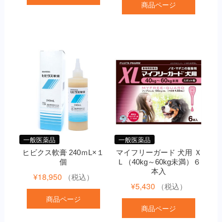
商品ページ
一般医薬品
一般医薬品
ヒビクス軟膏 240ｍL×１
マイフリーガード 犬用 Ｘ
個
Ｌ（40kg～60kg未満）６
本入
¥
18,950
（税込）
¥
5,430
（税込）
商品ページ
商品ページ