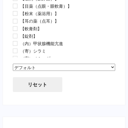
【目薬（点眼・眼軟膏）】
害虫駆除（魚）
【粉末（薬浴用）】
【動物病院の薬（要指示医薬品）】
【耳の薬（点耳）】
抗菌剤・抗生物質（要・犬）
【軟膏剤】
抗菌剤・抗生物質（要・猫）
【錠剤】
ノミ・ダニ駆除薬（要・犬）
（内）甲状腺機能亢進
ノミ・ダニ駆除薬（要・猫）
（寄）シラミ
フィラリア（要・犬）
（寄）ノミ・ダニ
フィラリア（要・猫）
（寄）フィラリア
虫下し・寄生虫駆除（要・犬）
Sort Products
（寄）回虫
虫下し・寄生虫駆除（要・猫）
（寄）条虫
胃腸薬・消化器用（要・犬）
リセット
（寄）蚊
目薬・眼軟膏（要・犬）
（寄）鉤虫
耳の薬・点耳薬（要・犬）
（寄）鞭虫
外傷・皮膚の薬（要・犬）
（皮）アトピー性皮膚炎
外傷・皮膚の薬（要・猫）
（皮）アレルギー性皮膚炎
心臓病の薬（要・犬）
（皮）マラセチア皮膚炎
腎臓関連の薬（要・猫）