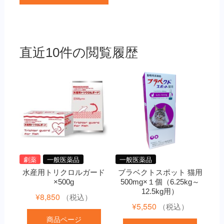
直近10件の閲覧履歴
劇薬
一般医薬品
一般医薬品
水産用トリクロルガード
ブラベクトスポット 猫用
×500g
500mg×１個（6.25kg～
12.5kg用）
¥
8,850
（税込）
¥
5,550
（税込）
商品ページ