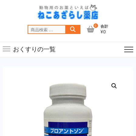
Skip
to
content
0
合計
検
¥0
索
対
おくすりの一覧
象: