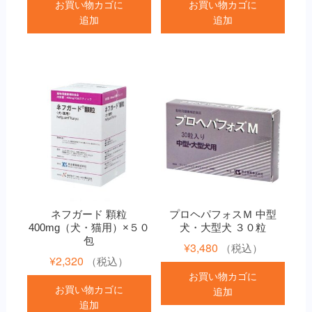
お買い物カゴに
お買い物カゴに
追加
追加
ネフガード 顆粒
プロヘパフォスＭ 中型
400mg（犬・猫用）×５０
犬・大型犬 ３０粒
包
¥
3,480
（税込）
¥
2,320
（税込）
お買い物カゴに
お買い物カゴに
追加
追加