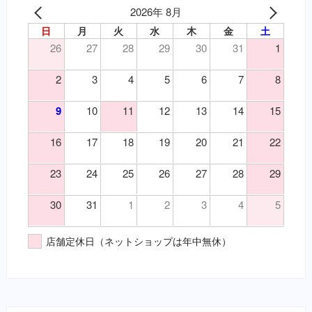
（皮）外傷
2026年 8月
泌尿器の薬（要・犬）
（皮）洗浄・殺菌消毒
日
月
火
水
木
金
土
吐き気止め（要・犬）
（皮）湿疹
26
27
28
29
30
31
1
変形性関節症・関節炎（要・犬）
（皮）皮膚炎
変形性関節症・関節炎（要・猫）
2
3
4
5
6
7
8
（目）乾性角結膜炎
風邪薬・鎮痛剤（要・犬）
（目）角膜炎
鎮静・精神安定・麻酔（要・犬）
9
10
11
12
13
14
15
（神）鎮痛
鎮静・精神安定・麻酔（要・猫）
（神）鎮静
代謝性用薬・ホルモン剤（要・犬）
16
17
18
19
20
21
22
（耳）外耳炎
代謝性用薬・ホルモン剤（要・猫）
23
24
25
26
27
28
29
（胃）嘔吐
医薬品その他（要・犬・猫）
（胃）消化不良
【総合栄養食】
30
31
1
2
3
4
5
（胃）食欲不振
栄養食（犬）
（腎）尿毒症
ブリスミックス（犬）
店舗定休日（ネットショップは年中無休）
（腎）腎不全
イティ iti（犬）
（腹）下痢
メディムース（犬）
（腹）腹痛
栄養食（猫）
（魚）ツリガネムシ病
ソリッドゴールド（猫）