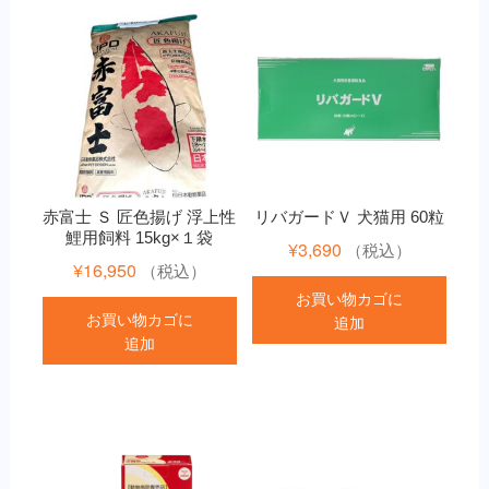
赤富士 Ｓ 匠色揚げ 浮上性
リバガードＶ 犬猫用 60粒
鯉用飼料 15kg×１袋
¥
3,690
（税込）
¥
16,950
（税込）
お買い物カゴに
お買い物カゴに
追加
追加