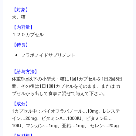
０
【
対象】
カ
犬、猫
プ
セ
【内容量】
ル
１２０カプセル
個
【特長】
フラボノイドサプリメント
【給与方法】
体重9kg以下の小型犬・猫に1回1カプセルを1日2回5日
間、その後は1日1回1カプセルをそのまま、または カ
プセルから出して食事に混ぜて与えて下さい。
【成分】
1カプセル中：バイオフラバノール…10mg、L-システ
イン…20mg、ビタミンA…1000IU、ビタミンE…
10IU、マンガン…1mg、亜鉛…1mg、 セレン…20μg
【原材料】