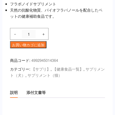
フラボノイドサプリメント
天然の抗酸化物質、バイオフラバノールを配合したペ
ットの健康補助食品です。
プ
－
＋
ロ
ア
お買い物カゴに追加
ン
ト
商品コード:
4992945014364
ゾ
カテゴリー:
【サプリ】
,
【健康食品一覧】
,
サプリメン
ン
ト（犬）
,
サプリメント（猫）
10mg（小
型
犬・
説明
添付文書等
猫
用）
１
説明
２