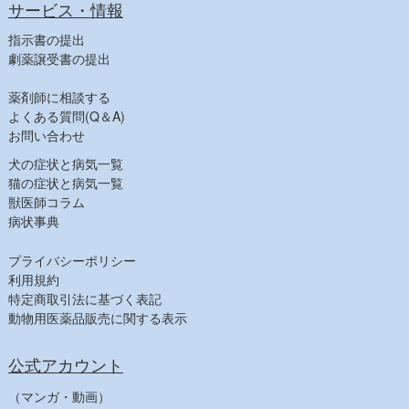
ビタミン・鉄
サービス・情報
寄生虫駆除
指示書の提出
消毒
劇薬譲受書の提出
飼料その他
薬剤師に相談する
【健康食品一覧】
よくある質問(Q＆A)
【人気商品】
お問い合わせ
犬の症状と病気一覧
猫の症状と病気一覧
獣医師コラム
病状事典
プライバシーポリシー
利用規約
特定商取引法に基づく表記
動物用医薬品販売に関する表示
公式アカウント
（マンガ・動画）