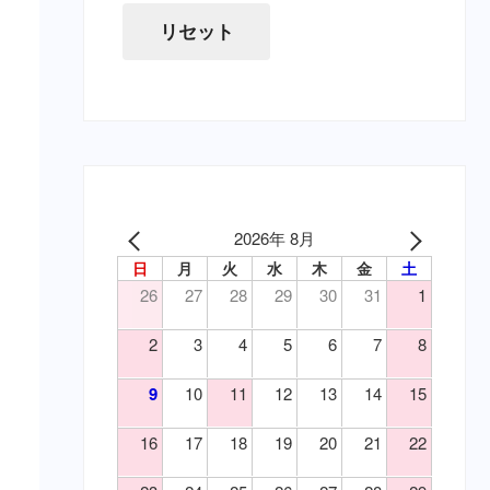
（寄）条虫
虫下し・寄生虫駆除（要・猫）
リセット
（寄）蚊
胃腸薬・消化器用（要・犬）
（寄）鉤虫
目薬・眼軟膏（要・犬）
（寄）鞭虫
耳の薬・点耳薬（要・犬）
（皮）アトピー性皮膚炎
外傷・皮膚の薬（要・犬）
（皮）アレルギー性皮膚炎
外傷・皮膚の薬（要・猫）
（皮）マラセチア皮膚炎
心臓病の薬（要・犬）
（皮）外傷
腎臓関連の薬（要・猫）
2026年 8月
（皮）洗浄・殺菌消毒
泌尿器の薬（要・犬）
日
月
火
水
木
金
土
（皮）湿疹
吐き気止め（要・犬）
26
27
28
29
30
31
1
（皮）皮膚炎
変形性関節症・関節炎（要・
（目）乾性角結膜炎
犬）
2
3
4
5
6
7
8
変形性関節症・関節炎（要・
（目）角膜炎
猫）
（神）鎮痛
9
10
11
12
13
14
15
風邪薬・鎮痛剤（要・犬）
（神）鎮静
鎮静・精神安定・麻酔（要・
16
17
18
19
20
21
22
（耳）外耳炎
犬）
（胃）嘔吐