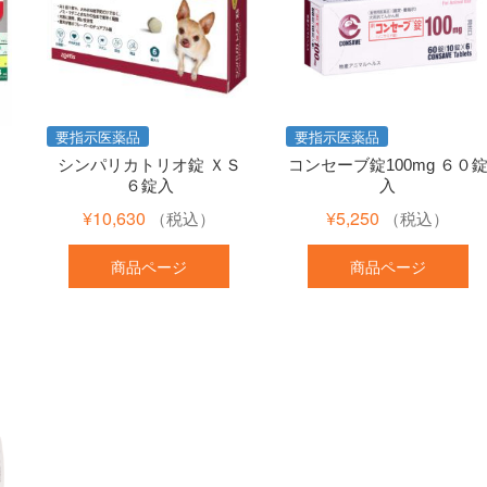
要指示医薬品
要指示医薬品
シンパリカトリオ錠 ＸＳ
コンセーブ錠100mg ６０
）
６錠入
入
¥
10,630
¥
5,250
（税込）
（税込）
商品ページ
商品ページ