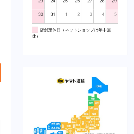
23
24
25
26
27
28
29
鎮静・精神安定・麻酔（要・
（胃）消化不良
猫）
（胃）食欲不振
30
31
1
2
3
4
5
代謝性用薬・ホルモン剤（要・
（腎）尿毒症
犬）
（腎）腎不全
店舗定休日（ネットショップは年中無
代謝性用薬・ホルモン剤（要・
（腹）下痢
休）
猫）
（腹）腹痛
医薬品その他（要・犬・猫）
（魚）ツリガネムシ病
【総合栄養食】
（魚）水草ＮＧ
栄養食（犬）
（魚）水草ＯＫ
ブリスミックス（犬）
（鼻）風邪
イティ iti（犬）
メディムース（犬）
栄養食（猫）
ソリッドゴールド（猫）
ブリスミックス（猫）
イティ iti（猫）
メディムース（猫）
栄養食（兎）