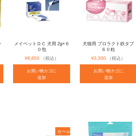
・
メイベットＤＣ 犬用 2g×６
犬猫用 プロラクト鉄タブ
０包
６０粒
¥
8,850
¥
3,300
（税込）
（税込）
お買い物カゴに
お買い物カゴに
追加
追加
セール