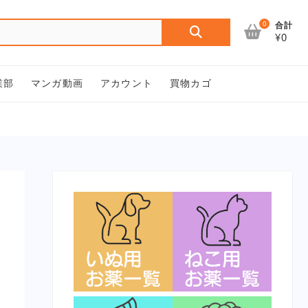
検
0
合計
¥0
索
対
象:
業部
マンガ動画
アカウント
買物カゴ