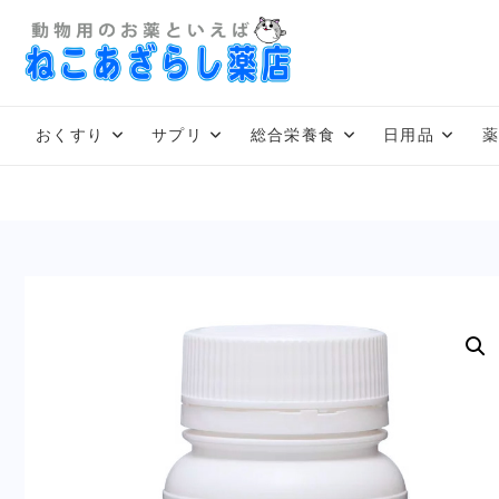
Skip
to
content
おくすり
サプリ
総合栄養食
日用品