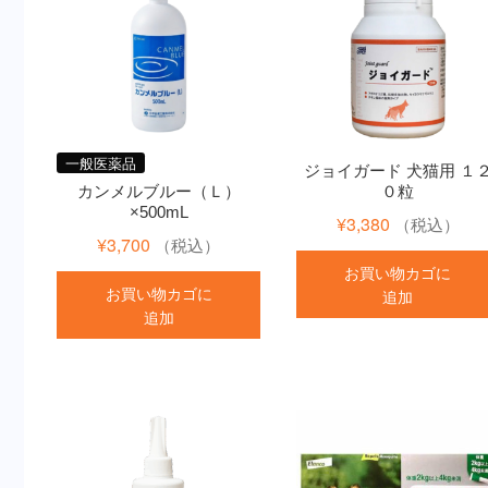
一般医薬品
ジョイガード 犬猫用 １
カンメルブルー（Ｌ）
０粒
×500mL
¥
3,380
（税込）
¥
3,700
（税込）
お買い物カゴに
お買い物カゴに
追加
追加