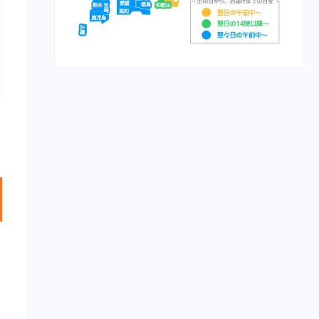
栄養食（魚）
メディカープマックス
勝鯉
富士桜
将軍
横綱
紅富士
赤富士
鯉用フード
【サプリ】
サプリメント（犬）
サプリメント（猫）
【食事療法食】
食事療法食（犬）
チューブ・ダイエット（犬）
ﾋﾙｽﾞ ﾌﾟﾘｽｸﾘﾌﾟｼｮﾝ・ﾀﾞｲｴｯﾄ
（犬）