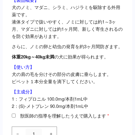
犬のノミ、マダニ、シラミ、ハジラミを駆除する外用
薬です。
液体タイプで扱いやすく、ノミに対しては約1～3ヶ
月、マダニに対しては約1ヶ月間、新しく寄生されるの
を防ぐ効果があります。
さらに、ノミの卵と幼虫の発育を約3ヶ月間防ぎます。
体重20kg～40kg未満
の犬に効果が得られます。
【使い方】
犬の肩の毛を分けその部分の皮膚に垂らします。
ピペット１本分全量を滴下してください。
【主成分】
1：フィプロニル 100.0mg/本剤1mL中
2：(S)-メトプレン 90.0mg/本剤1mL中
獣医師の指導を理解したうえで購入します
*
マ
－
＋