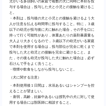
児がいる多頭飼いの家庭で複数の犬に同時に本剤を投
与する場合は，投与した犬と小児との接触を避けるこ
と。
・本剤は，投与後の犬と小児との接触を避けるよう大
人が注意を払える時間帯に投与すること。特に，３歳
以下の幼児が投与後に犬に触れた場合，その手を口に
持って行く可能性があり，体重あたりの薬剤暴露量も
大人より大きくなるので，３歳以下の幼児がいる家庭
で本剤を使用する場合は，投与部位が完全に乾くまで
投与した犬と幼児との接触を完全に避けること。ま
た，その後も幼児が投与した犬に触れた場合は，必ず
石けんで手をよく洗うこと。
・喫煙や飲食をしながら投与しないこと。
（犬に関する注意）
・本剤使用後１日間は，水浴あるいはシャンプーを控
えることが望ましい。
・衰弱，高齢，妊娠中あるいは授乳中の犬に対して使
用する場合には獣医師に相談すること。