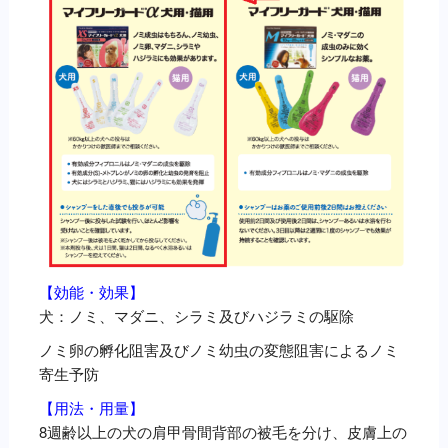
【効能・効果】
犬：ノミ、マダニ、シラミ及びハジラミの駆除
ノミ卵の孵化阻害及びノミ幼虫の変態阻害によるノミ
寄生予防
【用法・用量】
8週齢以上の犬の肩甲骨間背部の被毛を分け、皮膚上の