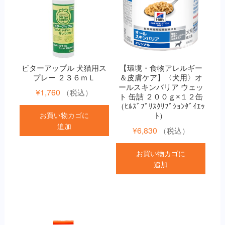
ビターアップル 犬猫用ス
【環境・食物アレルギー
プレー ２３６ｍＬ
＆皮膚ケア】〈犬用〉オ
ールスキンバリア ウェッ
¥
1,760
（税込）
ト 缶詰 ２００ｇ×１２缶
（ﾋﾙｽﾞﾌﾟﾘｽｸﾘﾌﾟｼｮﾝﾀﾞｲｴｯ
お買い物カゴに
ﾄ）
追加
¥
6,830
（税込）
お買い物カゴに
追加