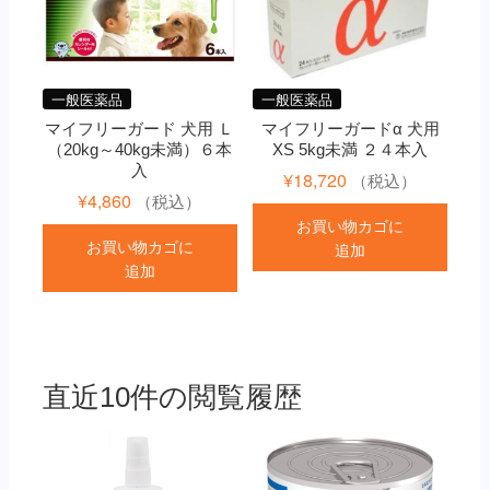
一般医薬品
一般医薬品
マイフリーガード 犬用 Ｌ
マイフリーガードα 犬用
（20kg～40kg未満）６本
XS 5kg未満 ２４本入
入
¥
18,720
（税込）
¥
4,860
（税込）
お買い物カゴに
お買い物カゴに
追加
追加
直近10件の閲覧履歴