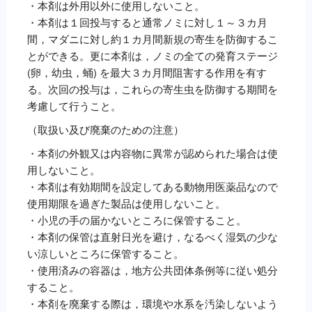
・本剤は外用以外に使用しないこと。
・本剤は１回投与すると通常ノミに対し１～３カ月
間，マダニに対し約１カ月間新規の寄生を防御するこ
とができる。更に本剤は，ノミの全ての発育ステージ
(卵，幼虫，蛹) を最大３カ月間阻害する作用を有す
る。次回の投与は，これらの寄生虫を防御する期間を
考慮して行うこと。
（取扱い及び廃棄のための注意）
・本剤の外観又は内容物に異常が認められた場合は使
用しないこと。
・本剤は有効期間を設定してある動物用医薬品なので
使用期限を過ぎた製品は使用しないこと。
・小児の手の届かないところに保管すること。
・本剤の保管は直射日光を避け，なるべく湿気の少な
い涼しいところに保管すること。
・使用済みの容器は，地方公共団体条例等に従い処分
すること。
・本剤を廃棄する際は，環境や水系を汚染しないよう