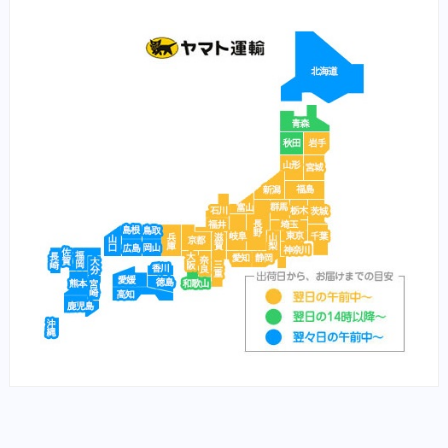
（魚）水草ＮＧ
ブリスミックス（猫）
（魚）水草ＯＫ
イティ iti（猫）
（鼻）風邪
メディムース（猫）
栄養食（兎）
栄養食（魚）
メディカープマックス
勝鯉
富士桜
将軍
横綱
紅富士
赤富士
鯉用フード
【サプリ】
サプリメント（犬）
サプリメント（猫）
【食事療法食】