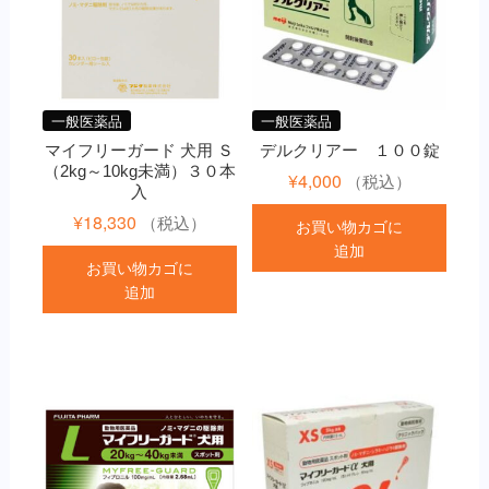
一般医薬品
一般医薬品
マイフリーガード 犬用 Ｓ
デルクリアー １００錠
（2kg～10kg未満）３０本
¥
4,000
（税込）
入
¥
18,330
（税込）
お買い物カゴに
追加
お買い物カゴに
追加