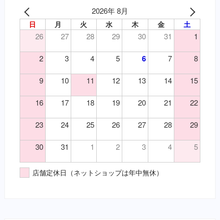
（皮）外傷
2026年 8月
泌尿器の薬（要・犬）
（皮）洗浄・殺菌消毒
日
月
火
水
木
金
土
吐き気止め（要・犬）
（皮）湿疹
26
27
28
29
30
31
1
変形性関節症・関節炎（要・犬）
（皮）皮膚炎
変形性関節症・関節炎（要・猫）
2
3
4
5
6
7
8
（目）乾性角結膜炎
風邪薬・鎮痛剤（要・犬）
（目）角膜炎
鎮静・精神安定・麻酔（要・犬）
9
10
11
12
13
14
15
（神）鎮痛
鎮静・精神安定・麻酔（要・猫）
（神）鎮静
代謝性用薬・ホルモン剤（要・犬）
16
17
18
19
20
21
22
（耳）外耳炎
代謝性用薬・ホルモン剤（要・猫）
23
24
25
26
27
28
29
（胃）嘔吐
医薬品その他（要・犬・猫）
（胃）消化不良
【総合栄養食】
30
31
1
2
3
4
5
（胃）食欲不振
栄養食（犬）
（腎）尿毒症
ブリスミックス（犬）
店舗定休日（ネットショップは年中無休）
（腎）腎不全
イティ iti（犬）
（腹）下痢
メディムース（犬）
（腹）腹痛
栄養食（猫）
（魚）ツリガネムシ病
ソリッドゴールド（猫）