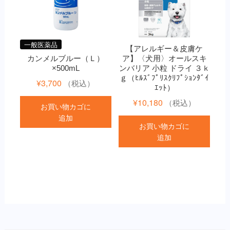
一般医薬品
【アレルギー＆皮膚ケ
カンメルブルー（Ｌ）
ア】〈犬用〉オールスキ
×500mL
ンバリア 小粒 ドライ ３ｋ
ｇ（ﾋﾙｽﾞﾌﾟﾘｽｸﾘﾌﾟｼｮﾝﾀﾞｲ
¥
3,700
（税込）
ｴｯﾄ）
¥
10,180
（税込）
お買い物カゴに
追加
お買い物カゴに
追加