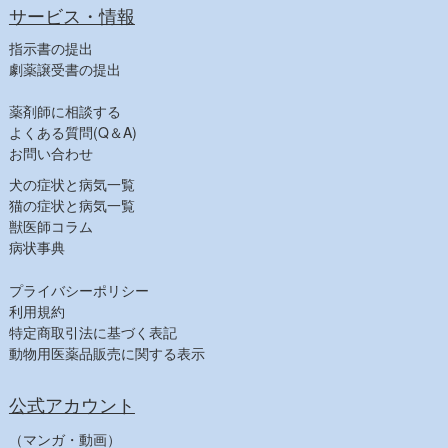
ビタミン・鉄
サービス・情報
寄生虫駆除
指示書の提出
消毒
劇薬譲受書の提出
飼料その他
薬剤師に相談する
【健康食品一覧】
よくある質問(Q＆A)
【人気商品】
お問い合わせ
犬の症状と病気一覧
猫の症状と病気一覧
獣医師コラム
病状事典
プライバシーポリシー
利用規約
特定商取引法に基づく表記
動物用医薬品販売に関する表示
公式アカウント
（マンガ・動画）