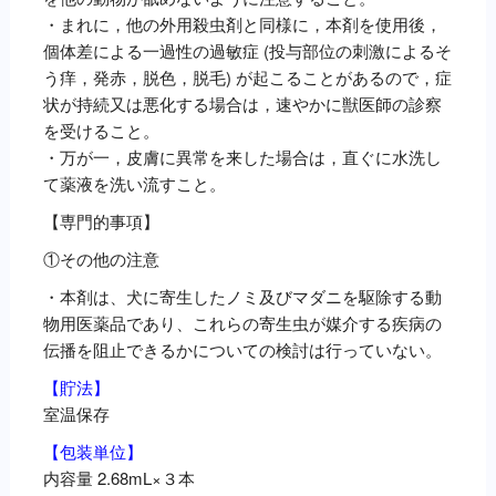
・まれに，他の外用殺虫剤と同様に，本剤を使用後，
個体差による一過性の過敏症 (投与部位の刺激によるそ
う痒，発赤，脱色，脱毛) が起こることがあるので，症
状が持続又は悪化する場合は，速やかに獣医師の診察
を受けること。
・万が一，皮膚に異常を来した場合は，直ぐに水洗し
て薬液を洗い流すこと。
【専門的事項】
①その他の注意
・本剤は、犬に寄生したノミ及びマダニを駆除する動
物用医薬品であり、これらの寄生虫が媒介する疾病の
伝播を阻止できるかについての検討は行っていない。
【貯法】
室温保存
【包装単位】
内容量 2.68mL×３本