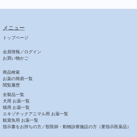
食事療法食（犬）
チューブ・ダイエット（犬）
ﾋﾙｽﾞ ﾌﾟﾘｽｸﾘﾌﾟｼｮﾝ・ﾀﾞｲｴｯﾄ（犬）
メニュー
食事療法食（猫）
チューブ・ダイエット（猫）
トップページ
ﾋﾙｽﾞ ﾌﾟﾘｽｸﾘﾌﾟｼｮﾝ・ﾀﾞｲｴｯﾄ（猫）
会員情報／ログイン
【日用品】
お買い物かご
注射針・シリンジ
しつけ用品
商品検索
ヘアケア
お薬の簡易一覧
シャンプー（犬）
閲覧履歴
シャンプー（猫）
全製品一覧
スキンケア
犬用 お薬一覧
猫用 お薬一覧
耳ケア
エキゾチックアニマル用 お薬一覧
デンタルケア
観賞魚用 お薬一覧
その他フード
指示書をお持ちの方／獣医師・動物診療施設の方（要指示医薬品）
【農業部】