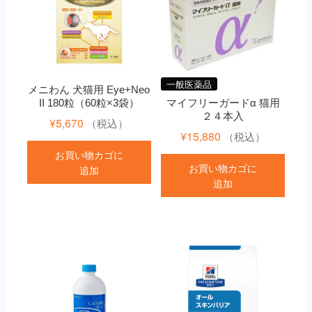
一般医薬品
メニわん 犬猫用 Eye+Neo
II 180粒（60粒×3袋）
マイフリーガードα 猫用
２４本入
¥
5,670
（税込）
¥
15,880
（税込）
お買い物カゴに
お買い物カゴに
追加
追加