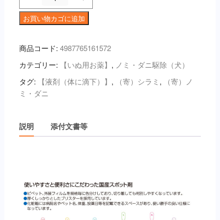
イ
フ
お買い物カゴに追加
リ
ー
商品コード:
4987765161572
ガ
カテゴリー:
【いぬ用お薬】
,
ノミ・ダニ駆除（犬）
ー
ド
タグ:
【液剤（体に滴下）】
,
（寄）シラミ
,
（寄）ノ
α
ミ・ダニ
犬
用
Ｌ
説明
添付文書等
（20kg
～
40kg
説明
未
満）
３
本
入