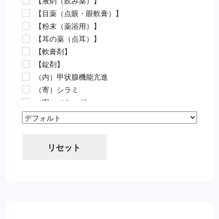
【液剤（飲み薬）】
外傷（魚）
【目薬（点眼・眼軟膏）】
害虫駆除（魚）
【粉末（薬浴用）】
【動物病院の薬（要指示医薬品）】
【耳の薬（点耳）】
抗菌剤・抗生物質（要・犬）
【軟膏剤】
抗菌剤・抗生物質（要・猫）
【錠剤】
ノミ・ダニ駆除薬（要・犬）
（内）甲状腺機能亢進
ノミ・ダニ駆除薬（要・猫）
（寄）シラミ
フィラリア（要・犬）
（寄）ノミ・ダニ
フィラリア（要・猫）
（寄）フィラリア
虫下し・寄生虫駆除（要・犬）
Sort Products
（寄）回虫
虫下し・寄生虫駆除（要・猫）
（寄）条虫
胃腸薬・消化器用（要・犬）
リセット
（寄）蚊
目薬・眼軟膏（要・犬）
（寄）鉤虫
耳の薬・点耳薬（要・犬）
（寄）鞭虫
外傷・皮膚の薬（要・犬）
（皮）アトピー性皮膚炎
外傷・皮膚の薬（要・猫）
（皮）アレルギー性皮膚炎
心臓病の薬（要・犬）
（皮）マラセチア皮膚炎
腎臓関連の薬（要・猫）