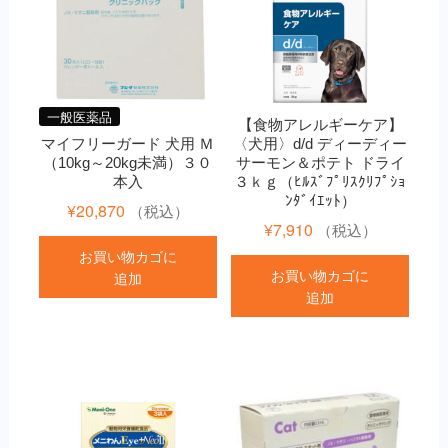
一般医薬品
【食物アレルギーケア】
マイフリーガード 犬用 Ｍ
〈犬用〉d/d ディーディー
（10kg～20kg未満）３０
サーモン＆ポテト ドライ
本入
３ｋｇ（ﾋﾙｽﾞﾌﾟﾘｽｸﾘﾌﾟｼｮ
ﾝﾀﾞｲｴｯﾄ）
¥
20,870
（税込）
¥
7,910
（税込）
お買い物カゴに
お買い物カゴに
追加
追加