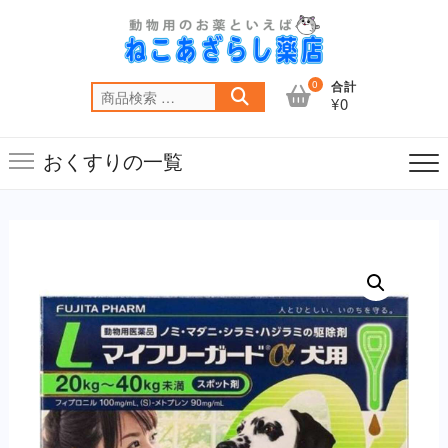
Skip
to
content
0
合計
検
¥0
索
対
おくすりの一覧
象: