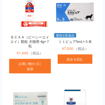
要指示医薬品
ＢＣＡＡ（ビーシーエイ
エイ）顆粒 犬猫用 4g×７
ミミピュア5mL×５本
包
¥
7,500
（税込）
¥
1,440
（税込）
続きを読む
お買い物カゴに
追加