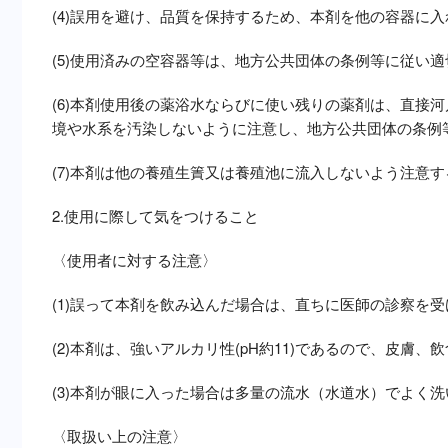
(4)誤用を避け、品質を保持するため、本剤を他の容器に
(5)使用済みの空容器等は、地方公共団体の条例等に従い
(6)本剤使用後の薬浴水ならびに使い残りの薬剤は、直接
境や水系を汚染しないように注意し、地方公共団体の条例
(7)本剤は他の養殖生簀又は養殖池に流入しないよう注意
2.使用に際して気をつけること
〈使用者に対する注意〉
(1)誤って本剤を飲み込んだ場合は、直ちに医師の診察を
(2)本剤は、強いアルカリ性(pH約11)であるので、皮
(3)本剤が眼に入った場合は多量の流水（水道水）でよく
〈取扱い上の注意〉