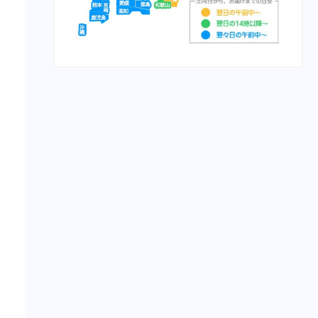
栄養食（魚）
メディカープマックス
勝鯉
富士桜
将軍
横綱
紅富士
赤富士
鯉用フード
【サプリ】
サプリメント（犬）
サプリメント（猫）
【食事療法食】
食事療法食（犬）
チューブ・ダイエット（犬）
ﾋﾙｽﾞ ﾌﾟﾘｽｸﾘﾌﾟｼｮﾝ・ﾀﾞｲｴｯﾄ
（犬）