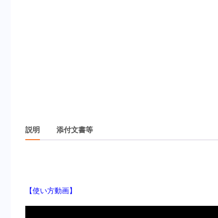
説明
添付文書等
説明
【使い方動画
】