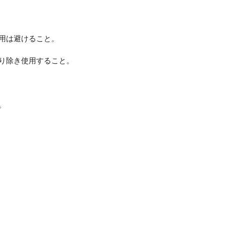
併用は避けること。
とり除き使用すること。
。