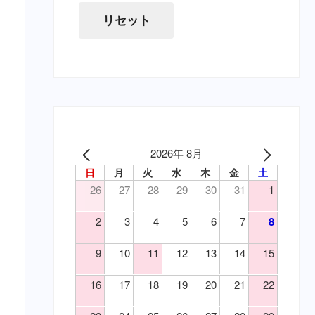
（寄）条虫
虫下し・寄生虫駆除（要・猫）
リセット
（寄）蚊
胃腸薬・消化器用（要・犬）
（寄）鉤虫
目薬・眼軟膏（要・犬）
（寄）鞭虫
耳の薬・点耳薬（要・犬）
（皮）アトピー性皮膚炎
外傷・皮膚の薬（要・犬）
（皮）アレルギー性皮膚炎
外傷・皮膚の薬（要・猫）
（皮）マラセチア皮膚炎
心臓病の薬（要・犬）
（皮）外傷
腎臓関連の薬（要・猫）
2026年 8月
（皮）洗浄・殺菌消毒
泌尿器の薬（要・犬）
日
月
火
水
木
金
土
（皮）湿疹
吐き気止め（要・犬）
26
27
28
29
30
31
1
（皮）皮膚炎
変形性関節症・関節炎（要・
（目）乾性角結膜炎
犬）
2
3
4
5
6
7
8
変形性関節症・関節炎（要・
（目）角膜炎
猫）
（神）鎮痛
9
10
11
12
13
14
15
風邪薬・鎮痛剤（要・犬）
（神）鎮静
鎮静・精神安定・麻酔（要・
16
17
18
19
20
21
22
（耳）外耳炎
犬）
（胃）嘔吐