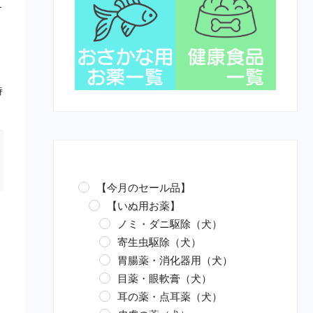
す
時
【今月のセール品】
【いぬ用お薬】
ノミ・ダニ駆除（犬）
寄生虫駆除（犬）
胃腸薬・消化器用（犬）
目薬・眼軟膏（犬）
耳の薬・点耳薬（犬）