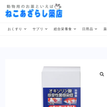
Skip
to
content
おくすり
サプリ
総合栄養食
日用品