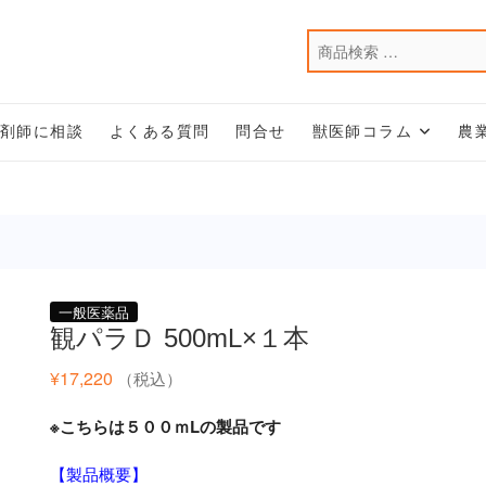
薬剤師に相談
よくある質問
問合せ
獣医師コラム
農
一般医薬品
観パラＤ 500mL×１本
¥
17,220
（税込）
※こちらは５００ｍLの製品です
【製品概要】