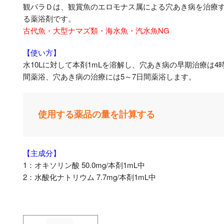
観パラＤは、観賞魚のエロモナス属による穴あき病を治療
る薬浴剤です。
古代魚・大型ナマズ類・海水魚・汽水魚NG
【使い方】
水10Lに対して本剤1mLを溶解し、穴あき病の早期治療は4
間薬浴、穴あき病の治療には5～7日間薬浴します。
使用する薬品の量を計算する
【主成分】
1：オキソリン酸 50.0mg/本剤1mL中
2：水酸化ナトリウム 7.7mg/本剤1mL中
観