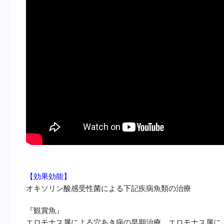
【
効果効能】
オキソリン酸感受性菌による下記疾病魚類の治療
『観賞魚』
エロモナス属による穴あき病の早期治療、エロモナス属に