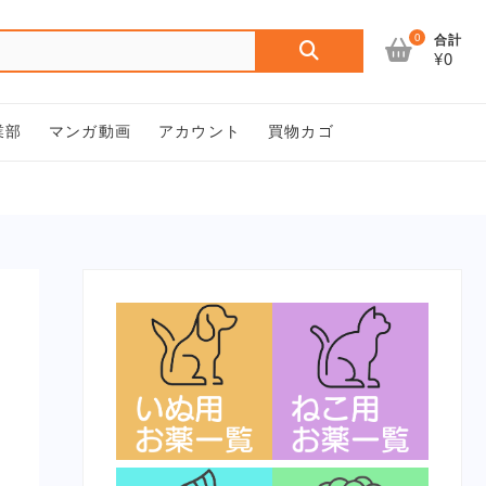
検
0
合計
¥0
索
対
象:
業部
マンガ動画
アカウント
買物カゴ