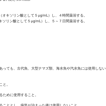
（オキソリン酸として５μg/mL）し、４時間薬浴する。
キソリン酸として５μg/mL）し、５～７日間薬浴する。
であっても、古代魚、大型ナマズ類、海水魚や汽水魚には使用しない
こと。
するために使用すること。
めることとし、病気が治まった後は使用しないこと。