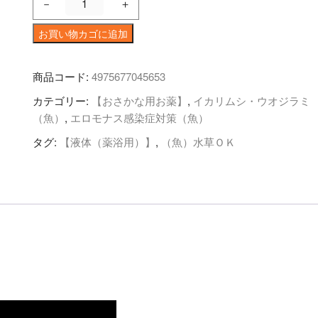
－
＋
パ
ラ
お買い物カゴに追加
Ｄ
500mL×
商品コード:
4975677045653
１
カテゴリー:
【おさかな用お薬】
,
イカリムシ・ウオジラミ
本
（魚）
,
エロモナス感染症対策（魚）
個
タグ:
【液体（薬浴用）】
,
（魚）水草ＯＫ