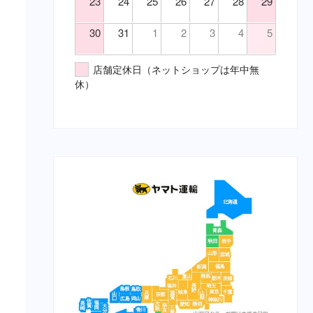
23
24
25
26
27
28
29
鎮静・精神安定・麻酔（要・
（胃）消化不良
猫）
（胃）食欲不振
30
31
1
2
3
4
5
代謝性用薬・ホルモン剤（要・
（腎）尿毒症
犬）
（腎）腎不全
店舗定休日（ネットショップは年中無
代謝性用薬・ホルモン剤（要・
。
（腹）下痢
休）
猫）
（腹）腹痛
医薬品その他（要・犬・猫）
（魚）ツリガネムシ病
【総合栄養食】
（魚）水草ＮＧ
栄養食（犬）
（魚）水草ＯＫ
ブリスミックス（犬）
（鼻）風邪
イティ iti（犬）
メディムース（犬）
栄養食（猫）
ソリッドゴールド（猫）
ブリスミックス（猫）
イティ iti（猫）
メディムース（猫）
栄養食（兎）