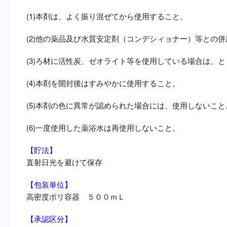
(1)本剤は、よく振り混ぜてから使用すること。
(2)他の薬品及び水質安定剤（コンデシィョナー）等との
(3)ろ材に活性炭、ゼオライト等を使用している場合は、
(4)本剤を開封後はすみやかに使用すること。
(5)本剤の色に異常が認められた場合には、使用しないこと
(6)一度使用した薬浴水は再使用しないこと。
【貯法】
直射日光を避けて保存
【包装単位】
高密度ポリ容器 ５００ｍＬ
【承認区分】