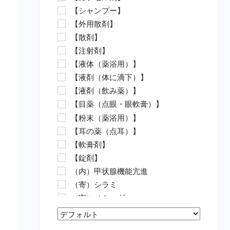
【シャンプー】
水カビ病対策（魚）
【外用散剤】
白点病対策（魚）
【散剤】
イカリムシ・ウオジラミ（魚）
【注射剤】
ハダムシ駆除（魚）
【液体（薬浴用）】
類結節症（魚）
【液剤（体に滴下）】
麻酔（魚）
【液剤（飲み薬）】
外傷（魚）
【目薬（点眼・眼軟膏）】
害虫駆除（魚）
【粉末（薬浴用）】
【動物病院の薬（要指示医薬
【耳の薬（点耳）】
品）】
【軟膏剤】
抗菌剤・抗生物質（要・犬）
【錠剤】
抗菌剤・抗生物質（要・猫）
（内）甲状腺機能亢進
ノミ・ダニ駆除薬（要・犬）
（寄）シラミ
ノミ・ダニ駆除薬（要・猫）
（寄）ノミ・ダニ
フィラリア（要・犬）
（寄）フィラリア
フィラリア（要・猫）
Sort Products
（寄）回虫
虫下し・寄生虫駆除（要・犬）