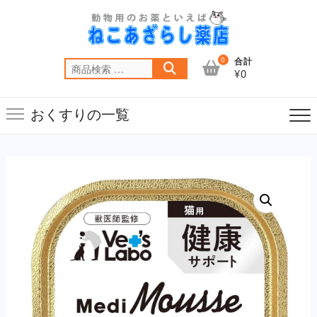
Skip
to
content
0
合計
検
¥0
索
対
おくすりの一覧
象: