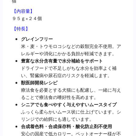
猫
２
４
【内容量】
個
９５ｇ×２４個
個
【特長】
グレインフリー
米・麦・トウモロコシなどの穀類完全不使用。ア
レルギーや消化にかかる負担が軽減できます。
豊富な水分含有量で水分補給をサポート
ドライフードで不足しがちな水分を効率よく補
い、腎臓病や尿石症のリスクを軽減します。
獣医師開発レシピ
療法食を必要とする犬猫にも配慮し、一緒に与え
ることで療法食の嗜好性を高めます。
シニアでも食べやすく与えやすいムースタイプ
ふっくら柔らかいムース状に仕上げています。シ
リンジでの給餌にも適しています。
合成着色料・合成保存料・酸化防止剤不使用
安心の国産で低カロリー。ペットオーナー様が不