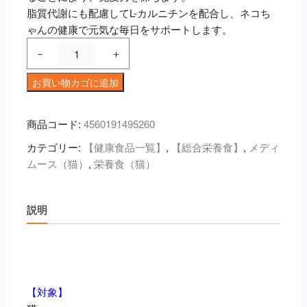
脂質代謝にも配慮してL-カルニチンを配合し、ネコち
ゃんの健康で元気な毎日をサポートします。
MediMousse
－
＋
メ
デ
お買い物カゴに追加
ィ
ム
商品コード:
‎4560191495260
ー
カテゴリー:
【健康食品一覧】
,
【総合栄養食】
,
メディ
ス
ムース（猫）
,
栄養食（猫）
〈猫
用〉
健
説明
康
サ
ポ
説明
ー
ト
【対象】
95g×