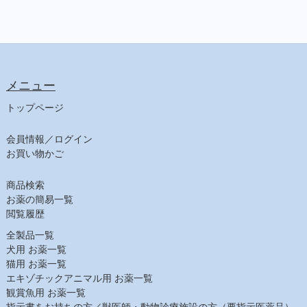
【食事療法食】
食事療法食（犬）
チューブ・ダイエット（犬）
ﾋﾙｽﾞ ﾌﾟﾘｽｸﾘﾌﾟｼｮﾝ・ﾀﾞｲｴｯﾄ（犬）
メニュー
食事療法食（猫）
チューブ・ダイエット（猫）
トップページ
ﾋﾙｽﾞ ﾌﾟﾘｽｸﾘﾌﾟｼｮﾝ・ﾀﾞｲｴｯﾄ（猫）
会員情報／ログイン
【日用品】
お買い物かご
注射針・シリンジ
しつけ用品
商品検索
ヘアケア
お薬の簡易一覧
シャンプー（犬）
閲覧履歴
シャンプー（猫）
全製品一覧
スキンケア
犬用 お薬一覧
猫用 お薬一覧
耳ケア
エキゾチックアニマル用 お薬一覧
デンタルケア
観賞魚用 お薬一覧
その他フード
指示書をお持ちの方／獣医師・動物診療施設の方（要指示医薬品）