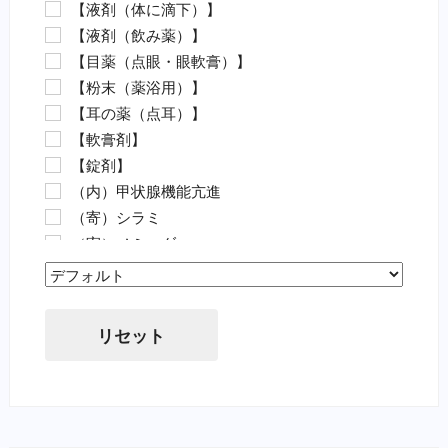
【液剤（体に滴下）】
麻酔（魚）
【液剤（飲み薬）】
外傷（魚）
【目薬（点眼・眼軟膏）】
害虫駆除（魚）
【粉末（薬浴用）】
【動物病院の薬（要指示医薬品）】
【耳の薬（点耳）】
抗菌剤・抗生物質（要・犬）
【軟膏剤】
抗菌剤・抗生物質（要・猫）
【錠剤】
ノミ・ダニ駆除薬（要・犬）
（内）甲状腺機能亢進
ノミ・ダニ駆除薬（要・猫）
（寄）シラミ
フィラリア（要・犬）
（寄）ノミ・ダニ
フィラリア（要・猫）
（寄）フィラリア
虫下し・寄生虫駆除（要・犬）
Sort Products
（寄）回虫
虫下し・寄生虫駆除（要・猫）
（寄）条虫
胃腸薬・消化器用（要・犬）
リセット
（寄）蚊
目薬・眼軟膏（要・犬）
（寄）鉤虫
耳の薬・点耳薬（要・犬）
（寄）鞭虫
外傷・皮膚の薬（要・犬）
（皮）アトピー性皮膚炎
外傷・皮膚の薬（要・猫）