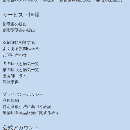
【農業部】
ビタミン・鉄
サービス・情報
寄生虫駆除
指示書の提出
消毒
劇薬譲受書の提出
飼料その他
薬剤師に相談する
【健康食品一覧】
よくある質問(Q＆A)
【人気商品】
お問い合わせ
犬の症状と病気一覧
猫の症状と病気一覧
獣医師コラム
病状事典
プライバシーポリシー
利用規約
特定商取引法に基づく表記
動物用医薬品販売に関する表示
公式アカウント