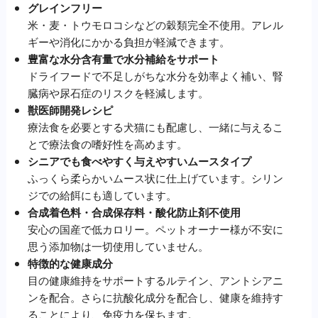
グレインフリー
米・麦・トウモロコシなどの穀類完全不使用。アレル
ギーや消化にかかる負担が軽減できます。
豊富な水分含有量で水分補給をサポート
ドライフードで不足しがちな水分を効率よく補い、腎
臓病や尿石症のリスクを軽減します。
獣医師開発レシピ
療法食を必要とする犬猫にも配慮し、一緒に与えるこ
とで療法食の嗜好性を高めます。
シニアでも食べやすく与えやすいムースタイプ
ふっくら柔らかいムース状に仕上げています。シリン
ジでの給餌にも適しています。
合成着色料・合成保存料・酸化防止剤不使用
安心の国産で低カロリー。ペットオーナー様が不安に
思う添加物は一切使用していません。
特徴的な健康成分
目の健康維持をサポートするルテイン、アントシアニ
ンを配合。さらに抗酸化成分を配合し、健康を維持す
ることにより、免疫力を保ちます。