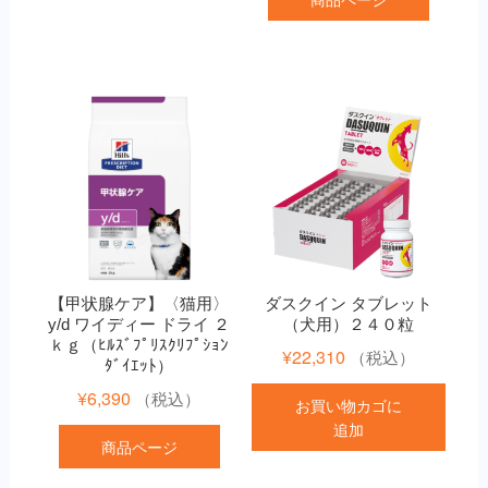
【甲状腺ケア】〈猫用〉
ダスクイン タブレット
y/d ワイディー ドライ ２
（犬用）２４０粒
ｋｇ（ﾋﾙｽﾞﾌﾟﾘｽｸﾘﾌﾟｼｮﾝ
¥
22,310
（税込）
ﾀﾞｲｴｯﾄ）
¥
6,390
（税込）
お買い物カゴに
追加
商品ページ