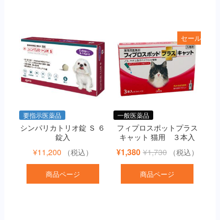
セール
要指示医薬品
一般医薬品
シンパリカトリオ錠 Ｓ ６
フィプロスポットプラス
錠入
キャット 猫用 ３本入
元
現
¥
11,200
¥
1,380
¥
1,730
（税込）
（税込）
の
在
商品ページ
商品ページ
価
の
格
価
は
格
¥1,730
は