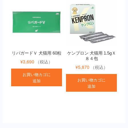
で
¥1,380
し
で
た。
す。
リバガードＶ 犬猫用 60粒
ケンプロン 犬猫用 1.5gＸ
８４包
¥
3,690
（税込）
¥
5,870
（税込）
お買い物カゴに
お買い物カゴに
追加
追加