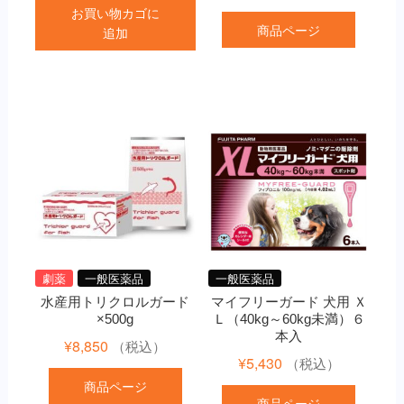
お買い物カゴに
商品ページ
追加
劇薬
一般医薬品
一般医薬品
水産用トリクロルガード
マイフリーガード 犬用 Ｘ
×500g
Ｌ（40kg～60kg未満）６
本入
¥
8,850
（税込）
¥
5,430
（税込）
商品ページ
商品ページ