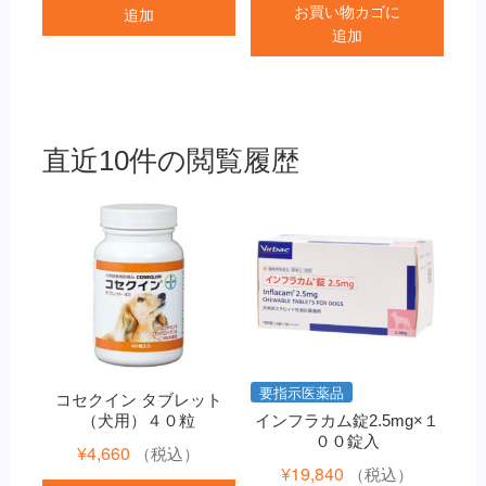
お買い物カゴに
追加
追加
直近10件の閲覧履歴
要指示医薬品
コセクイン タブレット
（犬用）４０粒
インフラカム錠2.5mg×１
００錠入
¥
4,660
（税込）
¥
19,840
（税込）