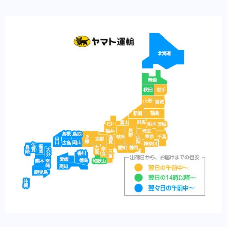
栄養食（猫）
（魚）ツリガネムシ病
ソリッドゴールド（猫）
（魚）水草ＮＧ
ブリスミックス（猫）
（魚）水草ＯＫ
イティ iti（猫）
（鼻）風邪
メディムース（猫）
栄養食（兎）
栄養食（魚）
メディカープマックス
勝鯉
富士桜
将軍
横綱
紅富士
赤富士
鯉用フード
【サプリ】
サプリメント（犬）
サプリメント（猫）