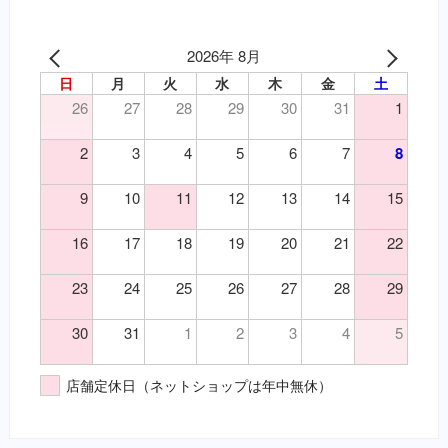
（皮）アレルギー性皮膚炎
心臓病の薬（要・犬）
（皮）マラセチア皮膚炎
腎臓関連の薬（要・猫）
（皮）外傷
2026年 8月
泌尿器の薬（要・犬）
（皮）洗浄・殺菌消毒
日
月
火
水
木
金
土
吐き気止め（要・犬）
（皮）湿疹
26
27
28
29
30
31
1
変形性関節症・関節炎（要・犬）
（皮）皮膚炎
変形性関節症・関節炎（要・猫）
2
3
4
5
6
7
8
（目）乾性角結膜炎
風邪薬・鎮痛剤（要・犬）
（目）角膜炎
鎮静・精神安定・麻酔（要・犬）
9
10
11
12
13
14
15
（神）鎮痛
鎮静・精神安定・麻酔（要・猫）
（神）鎮静
代謝性用薬・ホルモン剤（要・犬）
16
17
18
19
20
21
22
（耳）外耳炎
代謝性用薬・ホルモン剤（要・猫）
23
24
25
26
27
28
29
（胃）嘔吐
医薬品その他（要・犬・猫）
（胃）消化不良
【総合栄養食】
30
31
1
2
3
4
5
（胃）食欲不振
栄養食（犬）
（腎）尿毒症
ブリスミックス（犬）
店舗定休日（ネットショップは年中無休）
（腎）腎不全
イティ iti（犬）
（腹）下痢
メディムース（犬）
（腹）腹痛