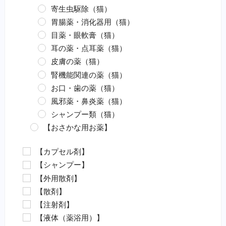
寄生虫駆除（猫）
胃腸薬・消化器用（猫）
目薬・眼軟膏（猫）
耳の薬・点耳薬（猫）
皮膚の薬（猫）
腎機能関連の薬（猫）
お口・歯の薬（猫）
風邪薬・鼻炎薬（猫）
シャンプー類（猫）
【おさかな用お薬】
エロモナス感染症対策（魚）
【カプセル剤】
カラムナリス病対策（魚）
【シャンプー】
水カビ病対策（魚）
【外用散剤】
白点病対策（魚）
【散剤】
イカリムシ・ウオジラミ（魚）
【注射剤】
ハダムシ駆除（魚）
【液体（薬浴用）】
類結節症（魚）