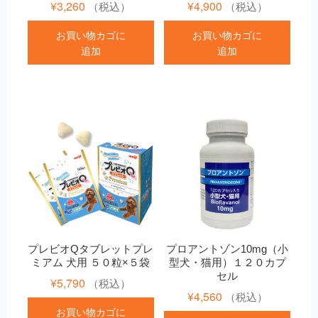
¥
3,260
¥
4,900
（税込）
（税込）
お買い物カゴに
お買い物カゴに
追加
追加
プレビオQタブレットプレ
プロアントゾン10mg（小
ミアム 犬用 ５０粒×５袋
型犬・猫用）１２０カプ
セル
¥
5,790
（税込）
¥
4,560
（税込）
お買い物カゴに