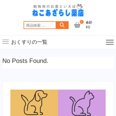
Skip
to
content
0
合計
検
¥0
索
対
おくすりの一覧
象:
No Posts Found.