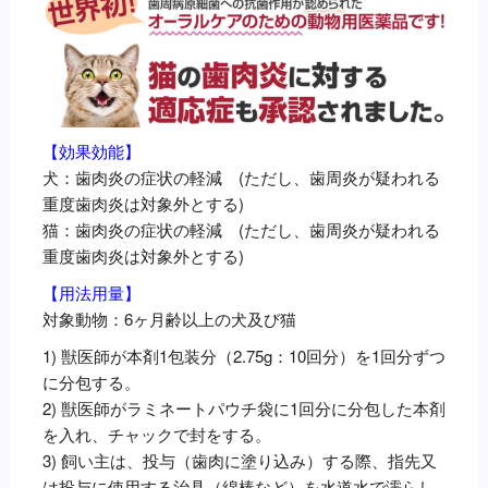
【効果効能】
犬：歯肉炎の症状の軽減 (ただし、歯周炎が疑われる
重度歯肉炎は対象外とする)
猫：歯肉炎の症状の軽減 (ただし、歯周炎が疑われる
重度歯肉炎は対象外とする)
【用法用量】
対象動物：6ヶ月齢以上の犬及び猫
1) 獣医師が本剤1包装分（2.75g：10回分）を1回分ずつ
に分包する。
2) 獣医師がラミネートパウチ袋に1回分に分包した本剤
を入れ、チャックで封をする。
3) 飼い主は、投与（歯肉に塗り込み）する際、指先又
は投与に使用する治具（綿棒など）を水道水で濡らし