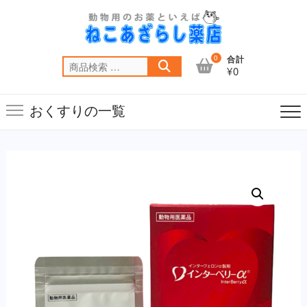
Skip
to
content
0
合計
検
¥0
索
対
おくすりの一覧
象: