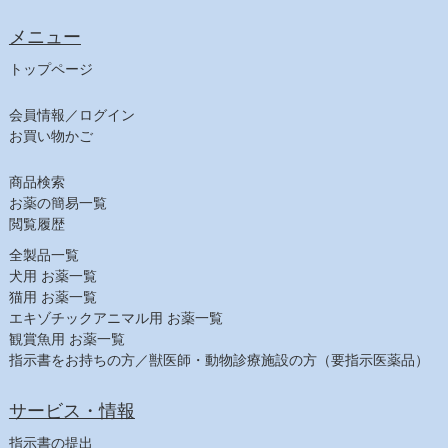
ﾋﾙｽﾞ ﾌﾟﾘｽｸﾘﾌﾟｼｮﾝ・ﾀﾞｲｴｯﾄ（犬）
メニュー
食事療法食（猫）
チューブ・ダイエット（猫）
トップページ
ﾋﾙｽﾞ ﾌﾟﾘｽｸﾘﾌﾟｼｮﾝ・ﾀﾞｲｴｯﾄ（猫）
会員情報／ログイン
【日用品】
お買い物かご
注射針・シリンジ
しつけ用品
商品検索
ヘアケア
お薬の簡易一覧
シャンプー（犬）
閲覧履歴
シャンプー（猫）
全製品一覧
スキンケア
犬用 お薬一覧
猫用 お薬一覧
耳ケア
エキゾチックアニマル用 お薬一覧
デンタルケア
観賞魚用 お薬一覧
その他フード
指示書をお持ちの方／獣医師・動物診療施設の方（要指示医薬品）
【農業部】
ビタミン・鉄
サービス・情報
寄生虫駆除
指示書の提出