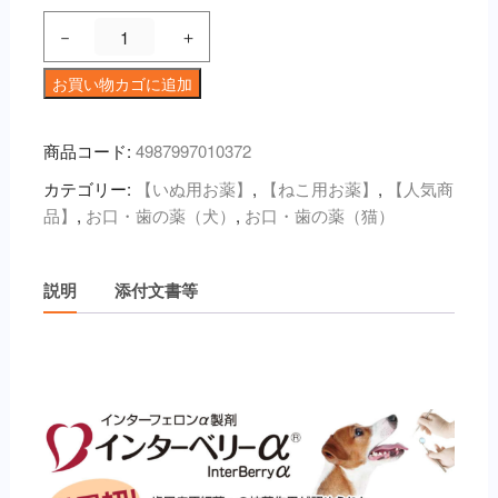
イ
－
＋
ン
タ
お買い物カゴに追加
ー
ベ
商品コード:
4987997010372
リ
カテゴリー:
【いぬ用お薬】
,
【ねこ用お薬】
,
【人気商
ー
品】
,
お口・歯の薬（犬）
,
お口・歯の薬（猫）
α
犬
猫
説明
添付文書等
用
2.75g（10
回
説明
分）
個