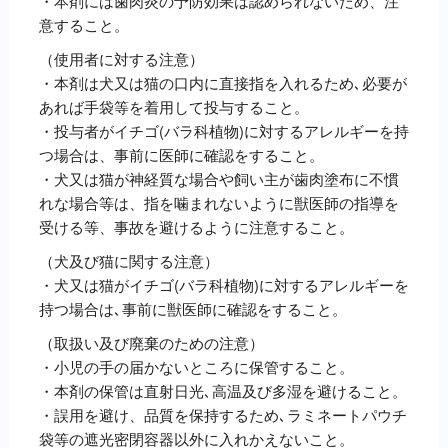
・本剤には歯肉炎の予防効果は認められないため、注
意すること。
（使用者に対する注意）
・本剤は犬又は猫の口内に直接指を入れるため､必要が
あれば手袋等を着用して投与すること。
・投与者がイチゴ(バラ科植物)に対するアレルギーを持
つ場合は、事前に医師に確認をすること。
・犬又は猫が神経質な場合や飼い主が歯肉塗布に不慣
れな場合等は、指を噛まれないように獣医師の指導を
受ける等、事故を避けるように注意すること。
（犬及び猫に関する注意）
・犬又は猫がイチゴ(バラ科植物)に対するアレルギーを
持つ場合は､事前に獣医師に確認をすること。
（取扱い及び廃棄のための注意）
・小児の手の届かないところに保管すること。
・本剤の保管は直射日光､高温及び多湿を避けること。
・誤用を避け、品質を保持するため､ラミネートパウチ
袋等の遮光密閉容器以外に入れかえないこと。