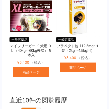
一般医薬品
一般医薬品
マイフリーガード 犬用 Ｘ
ブラベクト錠 112.5mg×１
Ｌ（40kg～60kg未満）６
錠（2kg～4.5kg用）
本入
¥
5,400
（税込）
¥
5,430
（税込）
商品ページ
商品ページ
直近10件の閲覧履歴