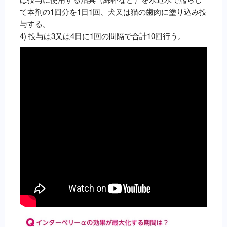
て本剤の1回分を1日1回、犬又は猫の歯肉に塗り込み投
与する。
4) 投与は3又は4日に1回の間隔で合計10回行う。