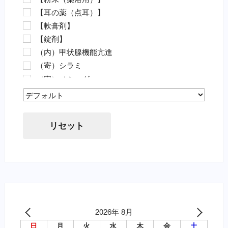
【動物病院の薬（要指示医薬品）】
【耳の薬（点耳）】
抗菌剤・抗生物質（要・犬）
【軟膏剤】
抗菌剤・抗生物質（要・猫）
【錠剤】
ノミ・ダニ駆除薬（要・犬）
（内）甲状腺機能亢進
ノミ・ダニ駆除薬（要・猫）
（寄）シラミ
フィラリア（要・犬）
（寄）ノミ・ダニ
フィラリア（要・猫）
（寄）フィラリア
虫下し・寄生虫駆除（要・犬）
Sort Products
（寄）回虫
虫下し・寄生虫駆除（要・猫）
（寄）条虫
胃腸薬・消化器用（要・犬）
リセット
（寄）蚊
目薬・眼軟膏（要・犬）
（寄）鉤虫
耳の薬・点耳薬（要・犬）
（寄）鞭虫
外傷・皮膚の薬（要・犬）
（皮）アトピー性皮膚炎
外傷・皮膚の薬（要・猫）
（皮）アレルギー性皮膚炎
心臓病の薬（要・犬）
（皮）マラセチア皮膚炎
腎臓関連の薬（要・猫）
（皮）外傷
2026年 8月
泌尿器の薬（要・犬）
（皮）洗浄・殺菌消毒
日
月
火
水
木
金
土
吐き気止め（要・犬）