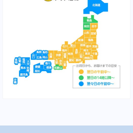
（鼻）風邪
メディムース（猫）
栄養食（兎）
栄養食（魚）
メディカープマックス
勝鯉
富士桜
将軍
横綱
紅富士
赤富士
鯉用フード
【サプリ】
サプリメント（犬）
サプリメント（猫）
【食事療法食】
食事療法食（犬）
チューブ・ダイエット（犬）