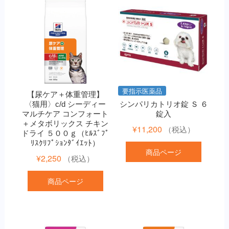
要指示医薬品
【尿ケア＋体重管理】
〈猫用〉c/d シーディー
シンパリカトリオ錠 Ｓ ６
マルチケア コンフォート
錠入
＋メタボリックス チキン
¥
11,200
（税込）
ドライ ５００ｇ（ﾋﾙｽﾞﾌﾟ
ﾘｽｸﾘﾌﾟｼｮﾝﾀﾞｲｴｯﾄ）
商品ページ
¥
2,250
（税込）
商品ページ