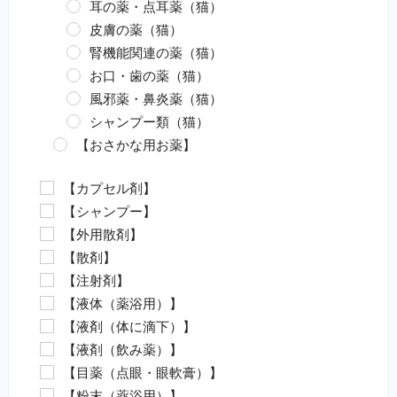
耳の薬・点耳薬（猫）
皮膚の薬（猫）
腎機能関連の薬（猫）
お口・歯の薬（猫）
風邪薬・鼻炎薬（猫）
シャンプー類（猫）
【おさかな用お薬】
エロモナス感染症対策（魚）
【カプセル剤】
カラムナリス病対策（魚）
【シャンプー】
水カビ病対策（魚）
【外用散剤】
白点病対策（魚）
【散剤】
イカリムシ・ウオジラミ（魚）
【注射剤】
ハダムシ駆除（魚）
【液体（薬浴用）】
類結節症（魚）
【液剤（体に滴下）】
麻酔（魚）
【液剤（飲み薬）】
外傷（魚）
【目薬（点眼・眼軟膏）】
害虫駆除（魚）
【粉末（薬浴用）】