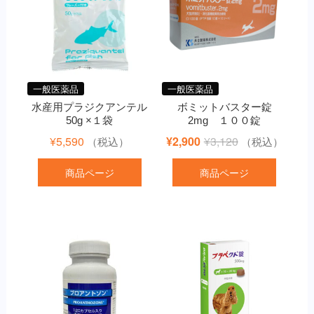
一般医薬品
一般医薬品
水産用プラジクアンテル
ボミットバスター錠
50g ×１袋
2mg １００錠
元
現
¥
5,590
¥
2,900
¥
3,120
（税込）
（税込）
の
在
商品ページ
商品ページ
価
の
格
価
は
格
¥3,120
は
で
¥2,900
し
で
た。
す。