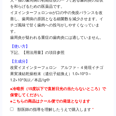
を和らげるための医薬品です。
イヌインターフェロンαが口の中の免疫バランスを改
善し、歯周病の原因となる細菌数を減少させます。イ
チゴ風味で甘く歯肉への投与がしやすくなっていま
す。
歯周炎が疑われる重症の歯肉炎には適していません。
【使い方】
下記、【用法用量】の項目参照
【主成分】
改変イヌインターフェロン アルファ－４発現イチゴ
果実凍結乾燥粉末（遺伝子組換え）1.0×10^3～
1.2×10^3LU／本品1g中
※冷暗所（15度以下で直射日光の当たらないところ）で
保管してください。
※こちらの商品はクール便での発送となります
獣医師の指導を理解したうえで購入します
*