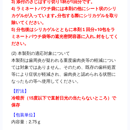
3) 添付のさじはすり切り1杯が1回分です。
4) ラミネートパウチ袋には本剤の他にシート状のシリ
カゲルが入っています｡分包する際にシリカゲルを取り
除いてください。
5) 分包後はシリカゲルとともに本剤１回分×10包をラ
ミネートパウチ袋等の遮光密閉容器に入れ､封をしてく
ださい。
(2) 本製剤の適応対象について
本製剤は歯周炎が疑われる重度歯肉炎等の軽減につい
ては対象ではありません。そのため、既存の歯科処置
等により症状が軽減され、歯肉炎と認められる状態に
なったもの等へ使用してください。
【貯法】
冷暗所（15度以下で直射日光の当たらないところ）で
保存
【包装単位】
内容量：2.75ｇ