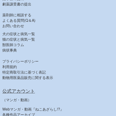
消毒
劇薬譲受書の提出
飼料その他
薬剤師に相談する
【健康食品一覧】
よくある質問(Q＆A)
【人気商品】
お問い合わせ
犬の症状と病気一覧
猫の症状と病気一覧
獣医師コラム
病状事典
プライバシーポリシー
利用規約
特定商取引法に基づく表記
動物用医薬品販売に関する表示
公式アカウント
（マンガ・動画）
Webマンガ・動画『ねこあざらし!?』
各種作品アーカイブ