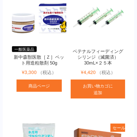
一般医薬品
ベテナルフィーディング
新中森獣医散［Ｚ］ペッ
シリンジ（滅菌済）
ト用造粒散剤 50g
30mL×２５本
¥
3,300
¥
4,420
（税込）
（税込）
商品ページ
お買い物カゴに
追加
セール