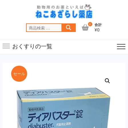
Skip
to
content
0
合計
検
¥0
索
対
おくすりの一覧
象:
セール