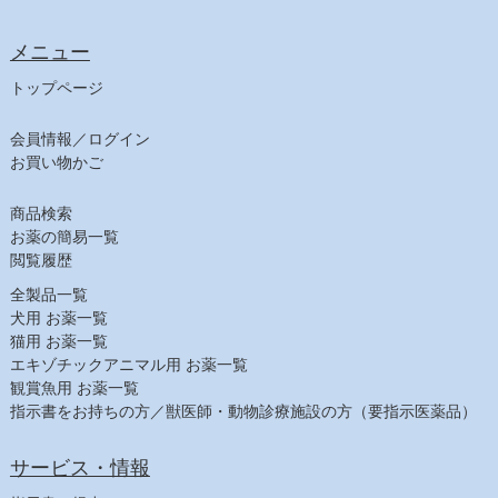
ﾋﾙｽﾞ ﾌﾟﾘｽｸﾘﾌﾟｼｮﾝ・ﾀﾞｲｴｯﾄ（犬）
メニュー
食事療法食（猫）
チューブ・ダイエット（猫）
トップページ
ﾋﾙｽﾞ ﾌﾟﾘｽｸﾘﾌﾟｼｮﾝ・ﾀﾞｲｴｯﾄ（猫）
会員情報／ログイン
【日用品】
お買い物かご
注射針・シリンジ
しつけ用品
商品検索
ヘアケア
お薬の簡易一覧
シャンプー（犬）
閲覧履歴
シャンプー（猫）
全製品一覧
スキンケア
犬用 お薬一覧
猫用 お薬一覧
耳ケア
エキゾチックアニマル用 お薬一覧
デンタルケア
観賞魚用 お薬一覧
その他フード
指示書をお持ちの方／獣医師・動物診療施設の方（要指示医薬品）
【農業部】
ビタミン・鉄
サービス・情報
寄生虫駆除