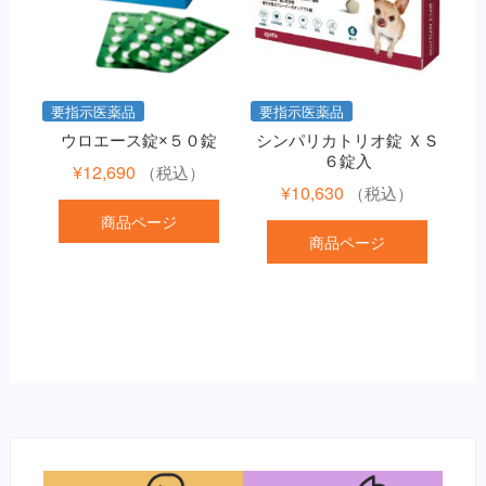
要指示医薬品
要指示医薬品
ウロエース錠×５０錠
シンパリカトリオ錠 ＸＳ
６錠入
¥
12,690
（税込）
¥
10,630
（税込）
商品ページ
商品ページ