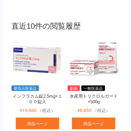
直近10件の閲覧履歴
要指示医薬品
劇薬
一般医薬品
インフラカム錠2.5mg×１
水産用トリクロルガード
００錠入
×500g
¥
19,840
¥
8,850
（税込）
（税込）
商品ページ
商品ページ