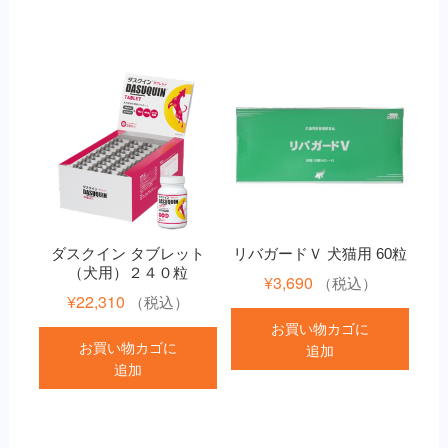
ダスクイン タブレット
リバガードＶ 犬猫用 60粒
（犬用）２４０粒
¥
3,690
（税込）
¥
22,310
（税込）
お買い物カゴに
お買い物カゴに
追加
追加