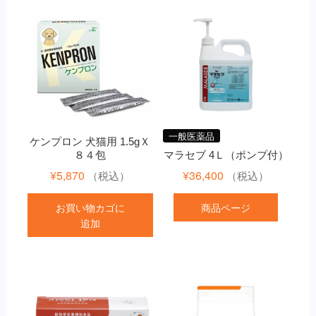
一般医薬品
ケンプロン 犬猫用 1.5gＸ
８４包
マラセブ 4Ｌ（ポンプ付）
¥
5,870
¥
36,400
（税込）
（税込）
お買い物カゴに
商品ページ
追加