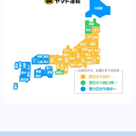
イティ iti（猫）
（鼻）風邪
メディムース（猫）
栄養食（兎）
栄養食（魚）
メディカープマックス
勝鯉
富士桜
将軍
横綱
紅富士
赤富士
鯉用フード
【サプリ】
サプリメント（犬）
サプリメント（猫）
【食事療法食】
食事療法食（犬）
チューブ・ダイエット（犬）