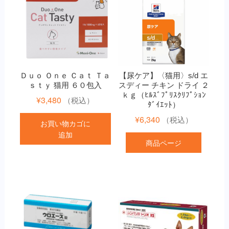
Ｄｕｏ Ｏｎｅ Ｃａｔ Ｔａ
【尿ケア】〈猫用〉s/d エ
ｓｔｙ 猫用 ６０包入
スディー チキン ドライ ２
ｋｇ（ﾋﾙｽﾞﾌﾟﾘｽｸﾘﾌﾟｼｮﾝ
¥
3,480
（税込）
ﾀﾞｲｴｯﾄ）
¥
6,340
（税込）
お買い物カゴに
追加
商品ページ