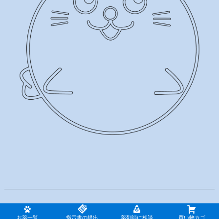
ねこあざらし薬店
| Designed by:
Theme Freesia
| © 2026
WordPress
お薬一覧
指示書の提出
薬剤師に相談
買い物カゴ