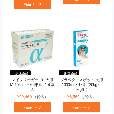
商品ページ
一般医薬品
一般医薬品
マイフリーガードα 犬用
ブラベクトスポット 犬用
M 10kg～20kg未満 ２４本
1000mg×１個（20kg～
入
40kg用）
¥
22,460
¥
6,550
（税込）
（税込）
商品ページ
商品ページ