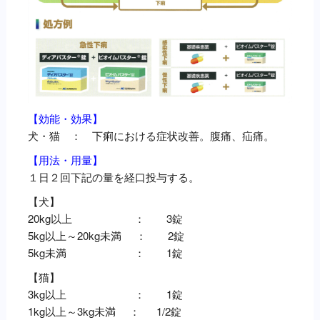
【効能・効果】
犬・猫 ： 下痢における症状改善。腹痛、疝痛。
【用法・用量】
１日２回下記の量を経口投与する。
【犬】
20kg以上 ： 3錠
5kg以上～20kg未満 ： 2錠
5kg未満 ： 1錠
【猫】
3kg以上 ： 1錠
1kg以上～3kg未満 ： 1/2錠