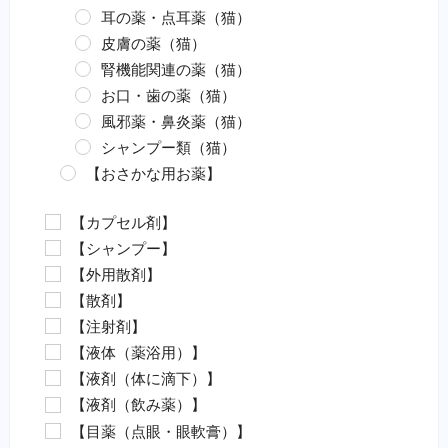
耳の薬・点耳薬（猫）
皮膚の薬（猫）
腎機能関連の薬（猫）
お口・歯の薬（猫）
風邪薬・鼻炎薬（猫）
シャンプー類（猫）
【おさかな用お薬】
エロモナス感染症対策（魚）
【カプセル剤】
カラムナリス病対策（魚）
【シャンプー】
水カビ病対策（魚）
【外用散剤】
白点病対策（魚）
【散剤】
イカリムシ・ウオジラミ（魚）
【注射剤】
ハダムシ駆除（魚）
【液体（薬浴用）】
類結節症（魚）
【液剤（体に滴下）】
麻酔（魚）
【液剤（飲み薬）】
外傷（魚）
【目薬（点眼・眼軟膏）】
害虫駆除（魚）