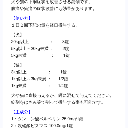
犬や猫の下痢症状を改善させる錠剤です。
で
¥2,800
し
で
腹痛や疝痛の症状改善にも効果があります。
た。
す。
【使い方】
１日２回下記の量を経口投与する。
【犬】
20kg以上 ： 3錠
5kg以上～20kg未満 ： 2錠
5kg未満 ： 1錠
【猫】
3kg以上 ： 1錠
1kg以上～3kg未満 ： 1/2錠
1kg未満 ： 1/4錠
犬や猫に直接与えるか、餌に混ぜて与えてください。
錠剤をはさみ等で割って投与する事も可能です。
【主成分】
1：タンニン酸ベルベリン 25.0mg/1錠
2：次硝酸ビスマス 100.0mg/1錠