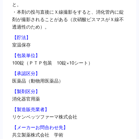
と。
・本剤の投与直後にＸ線撮影をすると、消化管内に錠
剤が撮影されることがある（次硝酸ビスマスがＸ線不
透過性のため）。
【貯法】
室温保存
【包装単位】
100錠（ＰＴＰ包装 10錠×10シート）
【承認区分】
医薬品（動物用医薬品）
【製剤区分】
消化器官用薬
【製造販売業者】
リケンベッツファーマ株式会社
【メーカーお問合わせ先】
共立製薬株式会社 学術