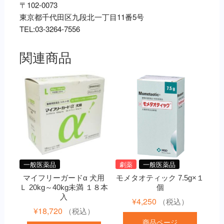
〒102-0073
東京都千代田区九段北一丁目11番5号
TEL:03-3264-7556
関連商品
一般医薬品
劇薬
一般医薬品
マイフリーガードα 犬用
モメタオティック 7.5g×１
Ｌ 20kg～40kg未満 １８本
個
入
¥
4,250
（税込）
¥
18,720
（税込）
商品ページ