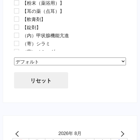
【粉末（薬浴用）】
【動物病院の薬（要指示医薬品）】
【耳の薬（点耳）】
抗菌剤・抗生物質（要・犬）
【軟膏剤】
抗菌剤・抗生物質（要・猫）
【錠剤】
ノミ・ダニ駆除薬（要・犬）
（内）甲状腺機能亢進
ノミ・ダニ駆除薬（要・猫）
（寄）シラミ
フィラリア（要・犬）
（寄）ノミ・ダニ
フィラリア（要・猫）
（寄）フィラリア
虫下し・寄生虫駆除（要・犬）
Sort Products
（寄）回虫
虫下し・寄生虫駆除（要・猫）
（寄）条虫
胃腸薬・消化器用（要・犬）
リセット
（寄）蚊
目薬・眼軟膏（要・犬）
（寄）鉤虫
耳の薬・点耳薬（要・犬）
（寄）鞭虫
外傷・皮膚の薬（要・犬）
（皮）アトピー性皮膚炎
外傷・皮膚の薬（要・猫）
（皮）アレルギー性皮膚炎
心臓病の薬（要・犬）
（皮）マラセチア皮膚炎
腎臓関連の薬（要・猫）
（皮）外傷
2026年 8月
泌尿器の薬（要・犬）