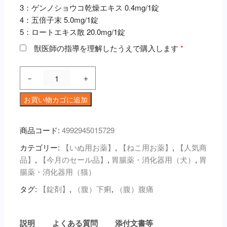
3：ゲンノショウコ乾燥エキス 0.4mg/1錠
4：五倍子末 5.0mg/1錠
5：ロートエキス散 20.0mg/1錠
獣医師の指導を理解したうえで購入します
*
デ
－
＋
ィ
ア
お買い物カゴに追加
バ
ス
商品コード:
4992945015729
タ
カテゴリー:
【いぬ用お薬】
,
【ねこ用お薬】
,
【人気商
ー
品】
,
【今月のセール品】
,
胃腸薬・消化器用（犬）
,
胃
錠
腸薬・消化器用（猫）
１
０
タグ:
【錠剤】
,
（腹）下痢
,
（腹）腹痛
０
錠
個
説明
よくある質問
添付文書等