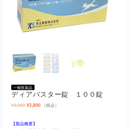
一般医薬品
ディアバスター錠 １００錠
¥
3,000
元
¥
2,800
現
（税込）
の
在
価
の
格
価
は
格
【製品概要】
¥3,000
は