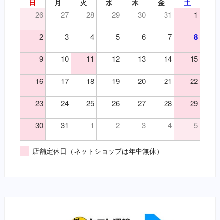
（皮）洗浄・殺菌消毒
日
月
火
水
木
金
土
吐き気止め（要・犬）
（皮）湿疹
26
27
28
29
30
31
1
変形性関節症・関節炎（要・犬）
（皮）皮膚炎
変形性関節症・関節炎（要・猫）
2
3
4
5
6
7
8
（目）乾性角結膜炎
風邪薬・鎮痛剤（要・犬）
（目）角膜炎
鎮静・精神安定・麻酔（要・犬）
9
10
11
12
13
14
15
（神）鎮痛
鎮静・精神安定・麻酔（要・猫）
（神）鎮静
代謝性用薬・ホルモン剤（要・犬）
16
17
18
19
20
21
22
（耳）外耳炎
代謝性用薬・ホルモン剤（要・猫）
23
24
25
26
27
28
29
（胃）嘔吐
医薬品その他（要・犬・猫）
（胃）消化不良
【総合栄養食】
30
31
1
2
3
4
5
（胃）食欲不振
栄養食（犬）
（腎）尿毒症
ブリスミックス（犬）
店舗定休日（ネットショップは年中無休）
（腎）腎不全
イティ iti（犬）
（腹）下痢
メディムース（犬）
（腹）腹痛
栄養食（猫）
（魚）ツリガネムシ病
ソリッドゴールド（猫）
（魚）水草ＮＧ
ブリスミックス（猫）
（魚）水草ＯＫ